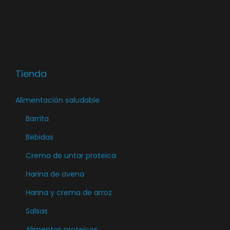
e
e
g
n
a
i
c
d
i
o
ó
Tienda
n
Alimentación saludable
Barrita
Bebidas
Crema de untar proteica
Harina de avena
Harina y crema de arroz
Salsas
Alimentos proteicos