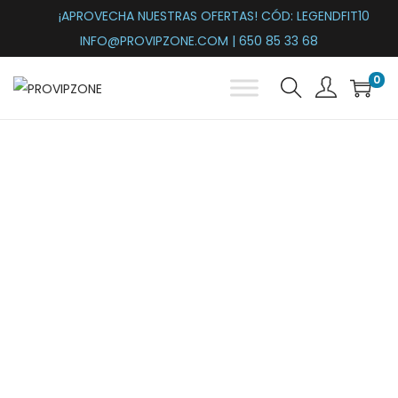
¡APROVECHA NUESTRAS OFERTAS! CÓD: LEGENDFIT10
INFO@PROVIPZONE.COM | 650 85 33 68
0
Tienda suplementos
deportivos y nutrición
online
Miramos hacia adelante para
satisfacer las
necesidades de todos
los
deportistas. Nuestra
tienda de suplementos
deportivos ofrece una gran variedad de
productos
para
ayudarte a alcanzar tus