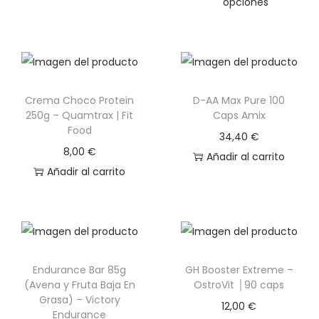
opciones
g
n
E
a
i
s
c
d
t
i
o
e
ó
Crema Choco Protein
D-AA Max Pure 100
p
250g – Quamtrax | Fit
Caps Amix
n
r
Food
34,40
€
o
8,00
€
Añadir al carrito
d
Añadir al carrito
u
c
t
o
t
Endurance Bar 85g
GH Booster Extreme –
i
(Avena y Fruta Baja En
OstroVit │90 caps
Grasa) – Victory
e
12,00
€
Endurance