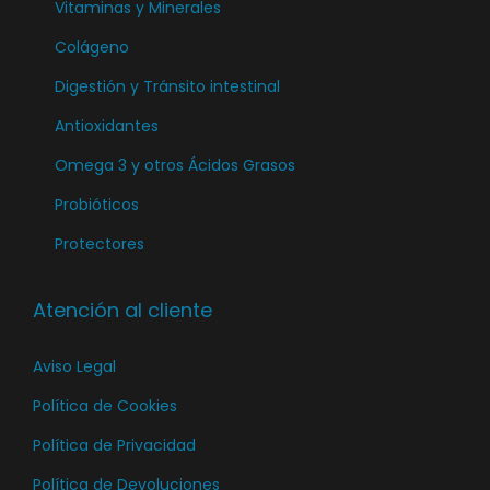
a
Vitaminas y Minerales
p
o
p
á
Colágeno
d
á
g
Digestión y Tránsito intestinal
u
g
i
c
Antioxidantes
i
n
t
n
a
Omega 3 y otros Ácidos Grasos
o
a
d
Probióticos
d
e
Protectores
e
p
p
r
Atención al cliente
r
o
o
d
Aviso Legal
d
u
u
Política de Cookies
c
c
t
Política de Privacidad
t
o
Política de Devoluciones