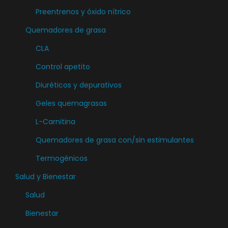
e
p
Preentrenos y óxido nítrico
u
i
p
u
c
r
Quemadores de grasa
u
e
t
e
e
d
CLA
o
n
d
e
Control apetito
l
e
n
a
Diuréticos y depurativos
n
e
p
e
Geles quemagrasas
l
á
l
e
L-Carnitina
g
e
g
Quemadores de grasa con/sin estimulantes
i
g
i
n
Termogénicos
i
r
a
r
e
Salud y Bienestar
d
e
n
Salud
e
n
l
p
Bienestar
l
a
r