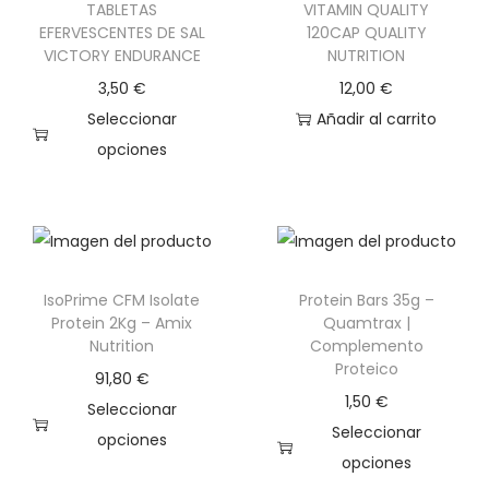
n
TABLETAS
VITAMIN QUALITY
i
EFERVESCENTES DE SAL
120CAP QUALITY
t
VICTORY ENDURANCE
NUTRITION
e
e
n
3,50
€
12,00
€
s
e
Seleccionar
Añadir al carrito
.
m
opciones
L
ú
E
a
l
s
s
t
t
o
i
e
p
IsoPrime CFM Isolate
Protein Bars 35g –
p
p
c
Protein 2Kg – Amix
Quamtrax |
l
r
i
Nutrition
Complemento
e
o
Proteico
o
91,80
€
s
d
n
1,50
€
Seleccionar
v
u
e
Seleccionar
opciones
a
c
s
opciones
E
r
t