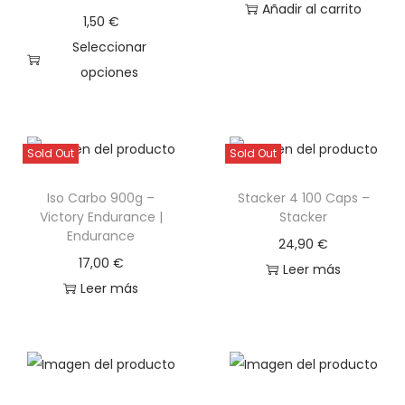
n
Añadir al carrito
1,50
€
e
Seleccionar
m
opciones
ú
E
l
s
t
t
i
Sold Out
Sold Out
e
p
Iso Carbo 900g –
Stacker 4 100 Caps –
p
l
Victory Endurance |
Stacker
r
e
Endurance
24,90
€
o
s
17,00
€
Leer más
d
v
Leer más
u
a
c
r
t
i
o
a
t