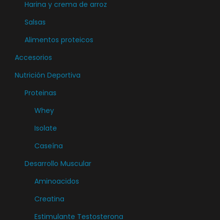
Harina y crema de arroz
i
s
s
a
o
Salsas
e
n
p
p
Alimentos proteicos
t
c
u
Accesorios
e
i
e
s
Nutrición Deportiva
o
d
.
n
Proteinas
e
L
e
n
Whey
a
s
e
Isolate
s
s
l
o
e
Caseína
e
p
p
g
Desarrollo Muscular
c
u
i
Aminoacidos
i
e
r
o
Creatina
d
e
n
e
Estimulante Testosterona
n