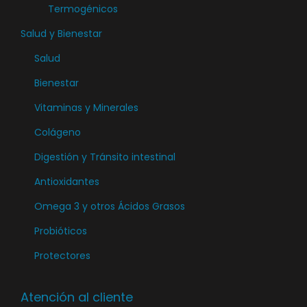
e
Termogénicos
a
t
n
d
Salud y Bienestar
o
l
e
Salud
a
p
Bienestar
p
r
á
o
Vitaminas y Minerales
g
d
Colágeno
i
u
Digestión y Tránsito intestinal
n
c
a
Antioxidantes
t
d
o
Omega 3 y otros Ácidos Grasos
e
Probióticos
p
Protectores
r
o
d
Atención al cliente