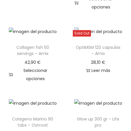
opciones
g
n
E
a
i
s
c
d
t
i
o
Sold Out
e
ó
Collagen fish 50
OptiMSM 120 capsulas
p
n
servings – Amix
– Amix
r
42,90
€
28,10
€
o
Seleccionar
Leer más
d
opciones
u
E
c
s
t
t
o
e
t
Colageno Marino 90
Glow up 300 gr – Life
p
i
tabs – Ostrovit
pro
r
e