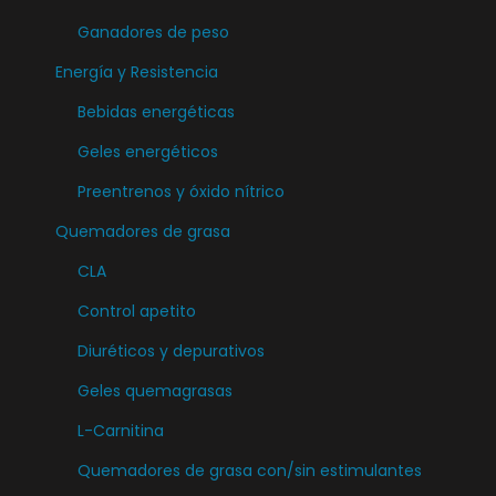
e
n
l
Ganadores de peso
s
e
a
Energía y Resistencia
s
l
p
e
e
Bebidas energéticas
á
p
g
g
Geles energéticos
u
i
i
Preentrenos y óxido nítrico
e
r
n
d
Quemadores de grasa
e
a
e
n
CLA
d
n
l
e
Control apetito
e
a
p
Diuréticos y depurativos
l
p
r
e
á
Geles quemagrasas
o
g
g
d
L-Carnitina
i
i
u
Quemadores de grasa con/sin estimulantes
r
n
c