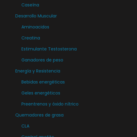
t
Caseína
e
Desarrollo Muscular
s
Aminoacidos
.
L
Creatina
a
Estimulante Testosterona
s
Ganadores de peso
o
Energía y Resistencia
p
c
Bebidas energéticas
i
Geles energéticos
o
Preentrenos y óxido nítrico
n
e
Quemadores de grasa
s
CLA
s