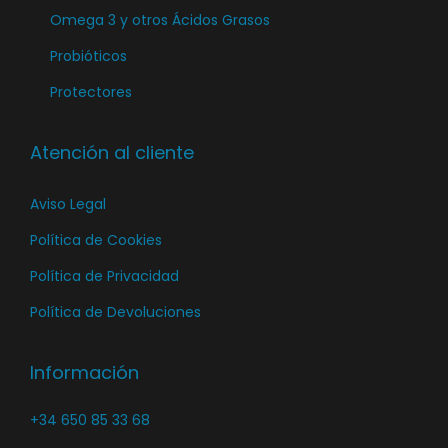
a
Omega 3 y otros Ácidos Grasos
p
Probióticos
á
Protectores
g
i
n
Atención al cliente
a
Aviso Legal
d
e
Política de Cookies
p
Política de Privacidad
r
Política de Devoluciones
o
d
Información
u
c
+34 650 85 33 68
t