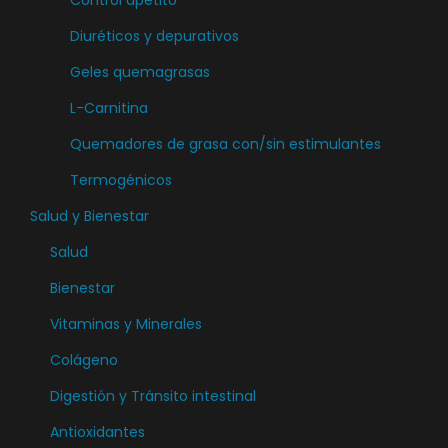
Control apetito
e
Diuréticos y depurativos
p
u
Geles quemagrasas
e
L-Carnitina
d
Quemadores de grasa con/sin estimulantes
e
n
Termogénicos
e
Salud y Bienestar
l
Salud
e
Bienestar
g
i
Vitaminas y Minerales
r
Colágeno
e
Digestión y Tránsito intestinal
n
l
Antioxidantes