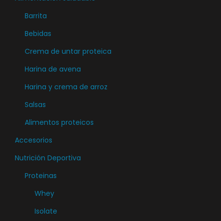
e
Barrita
m
ú
Bebidas
l
Crema de untar proteica
t
Harina de avena
i
Harina y crema de arroz
p
l
Salsas
e
Alimentos proteicos
s
Accesorios
v
a
Nutrición Deportiva
r
Proteinas
i
Whey
a
Isolate
n