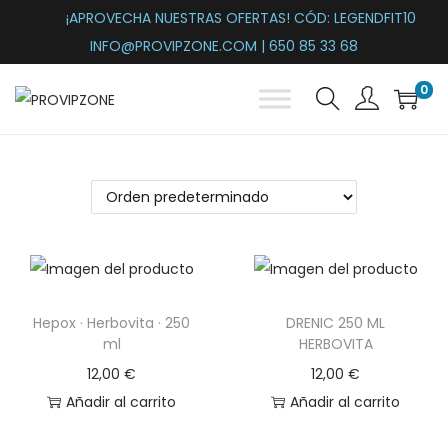
¡APROVECHA NUESTRAS OFERTAS! CÓD: LEGENDFIT10
INFO@PROVIPZONE.COM | 650 85 33 68
0
S
S
a
a
l
l
t
t
a
a
r
r
a
a
l
l
Hepox · Herbovita · 250
DRENIC 250 ML
a
c
ml
HERBOVITA
n
o
12,00
€
12,00
€
a
n
Añadir al carrito
Añadir al carrito
v
t
e
e