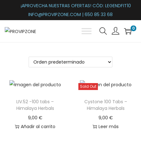
¡APROVECHA NUESTRAS OFERTAS! CÓD: LEGENDFIT10
INFO@PROVIPZONE.COM | 650 85 33 68
0
S
S
a
a
l
l
t
t
a
a
r
r
Sold Out
a
a
l
l
LIV.52 -100 tabs –
Cystone 100 Tabs –
a
c
Himalaya Herbals
Himalaya Herbals
n
o
9,00
€
9,00
€
a
n
Añadir al carrito
Leer más
v
t
e
e