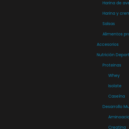
Harina de av
Harina y cre
Salsas
Alimentos pr
Accesorios
Nutrición Depor
Proteinas
Whey
Isolate
Caseína
Desarrollo M
Aminoaci
Creatina