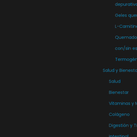
depurativ
Geles qu
L-Carnitin
Quemador
con/sin e
Termogén
Salud y Bienesta
Salud
Bienestar
Vitaminas y 
Colágeno
Digestión y T
intestinal