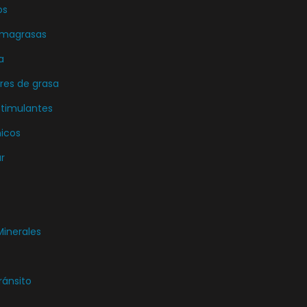
os
emagrasas
a
es de grasa
stimulantes
icos
r
Minerales
ránsito