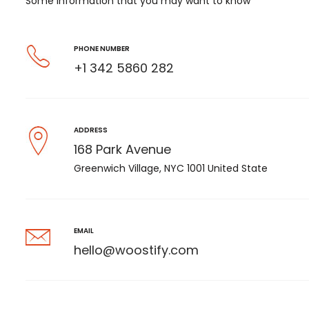
Some information that you may want to know
PHONE NUMBER
+1 342 5860 282
ADDRESS
168 Park Avenue
Greenwich Village, NYC 1001 United State
EMAIL
hello@woostify.com