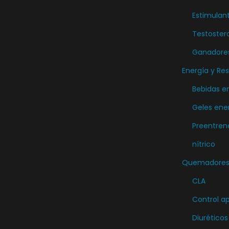
Estimulan
Testoster
Ganadore
Energía y Res
Bebidas e
Geles ene
Preentren
nítrico
Quemadores 
CLA
Control ap
Diuréticos