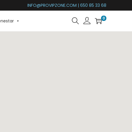
INFO@PROVIPZONE.COM | 650 85 33 68
0
enestar