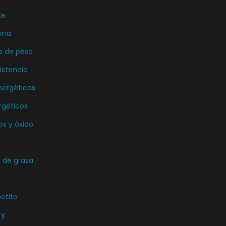
te
ona
s de peso
istencia
nergéticas
rgéticos
os y óxido
de grasa
etito
 y