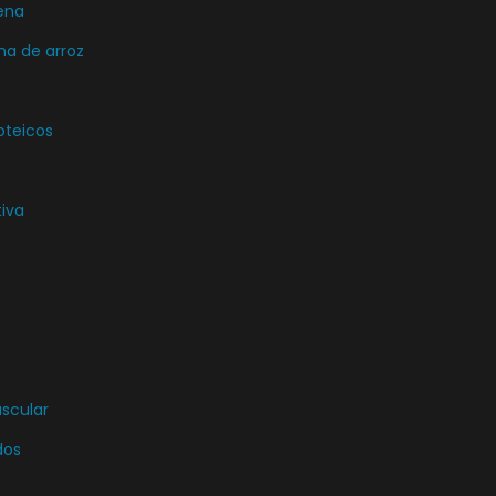
ena
ma de arroz
oteicos
tiva
uscular
dos