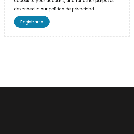
access to your account, and for other purposes
r
described in our
política de privacidad
.
i
o
Registrarse