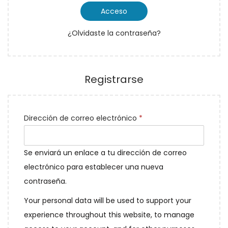
g
o
Acceso
g
n
a
r
a
i
¿Olvidaste la contraseña?
t
i
c
d
o
o
i
o
r
ó
Registrarse
i
n
o
O
Dirección de correo electrónico
*
b
l
Se enviará un enlace a tu dirección de correo
i
electrónico para establecer una nueva
g
contraseña.
a
Your personal data will be used to support your
t
experience throughout this website, to manage
o