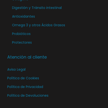
t
t
e
a
d
o
o
Digestión y Tránsito intestinal
n
d
e
l
Antioxidantes
e
p
a
p
Omega 3 y otros Ácidos Grasos
r
p
r
o
Probióticos
á
o
d
Protectores
g
d
u
i
u
c
n
Atención al cliente
c
t
a
t
o
Aviso Legal
d
o
e
Política de Cookies
p
Política de Privacidad
r
Política de Devoluciones
o
d