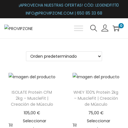
¡APROVECHA NUESTRAS OFERTAS! CÓD: LEGENDFIT10
INFO@PROVIPZONE.COM | 650 85 33 68
0
S
S
a
a
l
l
t
t
a
a
r
r
a
a
l
l
ISOLATE Protein CFM
WHEY 100% Protein 2kg
a
c
2kg – MuscleFit |
– MuscleFit | Creación
n
o
Creación de Músculo
de Músculo
a
n
105,00
€
75,00
€
v
t
Seleccionar
Seleccionar
e
e