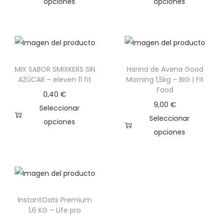
opciones
opciones
g
n
E
E
a
i
s
s
c
d
t
t
i
o
e
e
ó
MIX SABOR SMIXKERS SIN
Harina de Avena Good
p
p
AZÚCAR – eleven 11 fit
Morning 1,5kg – BIG | Fit
n
r
r
Food
0,40
€
o
o
9,00
€
Seleccionar
d
d
Seleccionar
opciones
u
u
opciones
E
c
c
E
s
t
t
s
t
o
o
t
e
t
t
e
p
i
i
InstantOats Premium
p
r
e
e
1,6 KG – Life pro
r
o