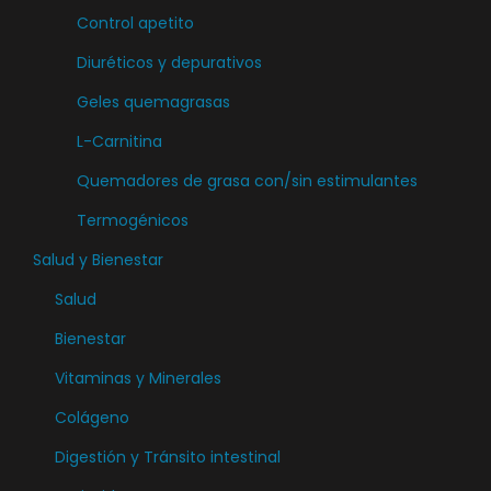
s
Control apetito
e
Diuréticos y depurativos
p
u
Geles quemagrasas
e
L-Carnitina
d
Quemadores de grasa con/sin estimulantes
e
n
Termogénicos
e
Salud y Bienestar
l
Salud
e
Bienestar
g
i
Vitaminas y Minerales
r
Colágeno
e
Digestión y Tránsito intestinal
n