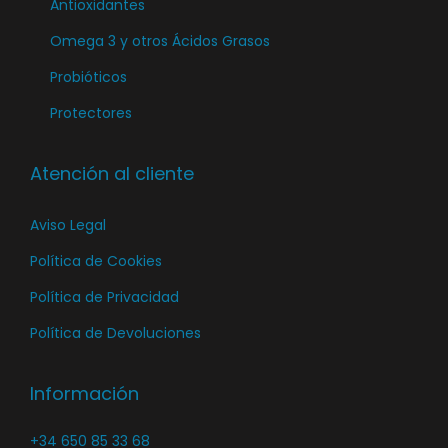
l
Antioxidantes
a
Omega 3 y otros Ácidos Grasos
p
Probióticos
á
Protectores
g
i
n
Atención al cliente
a
Aviso Legal
d
e
Política de Cookies
p
Política de Privacidad
r
Política de Devoluciones
o
d
Información
u
c
+34 650 85 33 68