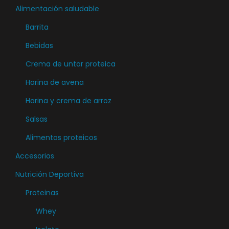
n
Alimentación saludable
e
Barrita
m
ú
Bebidas
l
Crema de untar proteica
t
Harina de avena
i
Harina y crema de arroz
p
l
Salsas
e
Alimentos proteicos
s
Accesorios
v
a
Nutrición Deportiva
r
Proteinas
i
Whey
a