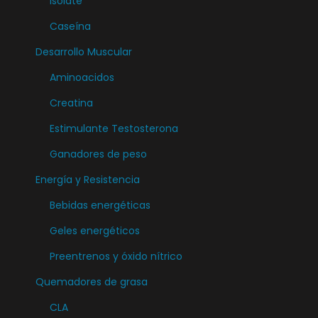
Isolate
n
t
Caseína
e
Desarrollo Muscular
s
Aminoacidos
.
L
Creatina
a
Estimulante Testosterona
s
Ganadores de peso
o
Energía y Resistencia
p
c
Bebidas energéticas
i
Geles energéticos
o
Preentrenos y óxido nítrico
n
e
Quemadores de grasa
s
CLA