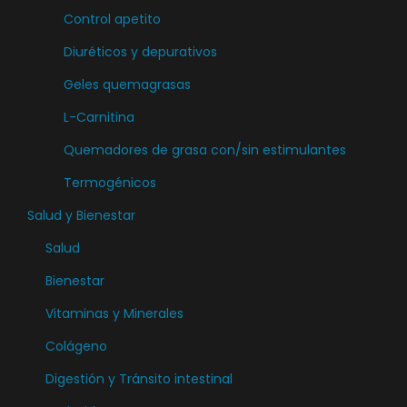
s
Control apetito
e
Diuréticos y depurativos
p
u
Geles quemagrasas
e
L-Carnitina
d
Quemadores de grasa con/sin estimulantes
e
n
Termogénicos
e
Salud y Bienestar
l
Salud
e
Bienestar
g
i
Vitaminas y Minerales
r
Colágeno
e
Digestión y Tránsito intestinal
n