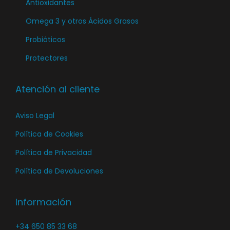
l
Antioxidantes
a
Omega 3 y otros Ácidos Grasos
p
Probióticos
á
Protectores
g
i
n
Atención al cliente
a
Aviso Legal
d
e
Política de Cookies
p
Política de Privacidad
r
Política de Devoluciones
o
d
Información
u
c
+34 650 85 33 68