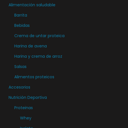
n
Alimentación saludable
e
Barrita
m
ú
Bebidas
l
Crema de untar proteica
t
Harina de avena
i
Harina y crema de arroz
p
l
Salsas
e
Alimentos proteicos
s
Accesorios
v
a
Nutrición Deportiva
r
Proteinas
i
Whey
a