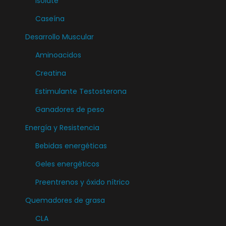
Isolate
n
t
Caseína
e
Desarrollo Muscular
s
Aminoacidos
.
L
Creatina
a
Estimulante Testosterona
s
Ganadores de peso
o
Energía y Resistencia
p
c
Bebidas energéticas
i
Geles energéticos
o
Preentrenos y óxido nítrico
n
e
Quemadores de grasa
s
CLA