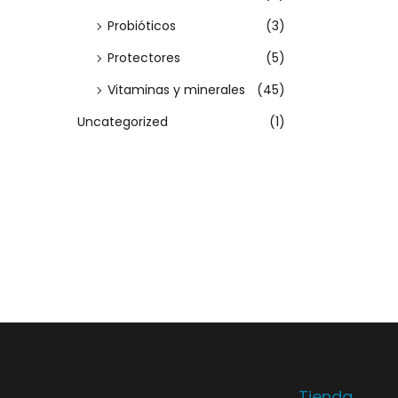
i
Probióticos
(3)
o
n
Protectores
(5)
e
Vitaminas y minerales
(45)
s
Uncategorized
(1)
s
e
p
u
e
d
e
n
e
l
Tienda