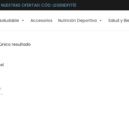
 NUESTRAS OFERTAS! CÓD: LEGENDFIT10
saludable
Accesorios
Nutrición Deportiva
Salud y Bi
único resultado
y
 –
r