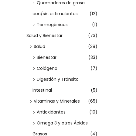
Quemadores de grasa
r
con/sin estimulantes
(12)
i
Termogénicos
(1)
a
Salud y Bienestar
(73)
n
t
Salud
(38)
e
Bienestar
(33)
s
Colágeno
(7)
.
Digestión y Tránsito
L
intestinal
(5)
a
s
Vitaminas y Minerales
(65)
o
Antioxidantes
(10)
p
Omega 3 y otros Ácidos
c
Grasos
(4)