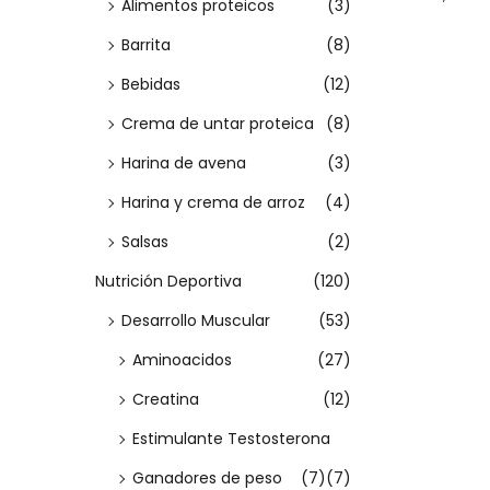
Alimentos proteicos
(3)
m
m
a
Seleccio
a
i
í
á
:
Barrita
(8)
r opcion
c
d
n
x
>
Bebidas
(12)
i
o
E
i
i
ó
Crema de untar proteica
(8)
s
m
m
n
t
o
o
Harina de avena
(3)
e
Harina y crema de arroz
(4)
p
Salsas
(2)
r
Nutrición Deportiva
(120)
o
Desarrollo Muscular
(53)
d
u
Aminoacidos
(27)
c
Creatina
(12)
t
Estimulante Testosterona
o
Ganadores de peso
(7)
(7)
t