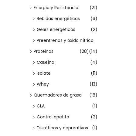
Energía y Resistencia
(21)
i
e
Bebidas energéticas
(6)
n
Geles energéticos
(2)
e
Preentrenos y óxido nítrico
m
Proteinas
(28)
(14)
ú
Caseína
(4)
l
t
Isolate
(11)
i
Whey
(13)
p
Quemadores de grasa
(18)
l
CLA
(1)
e
Control apetito
(2)
s
v
Diuréticos y depurativos
(1)
a