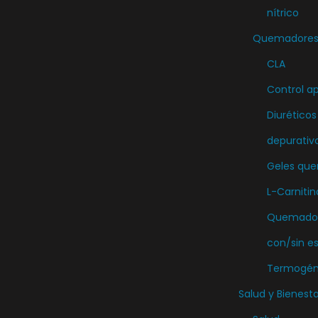
nítrico
Quemadores 
CLA
Control ap
Diuréticos
depurativ
Geles qu
L-Carnitin
Quemador
con/sin e
Termogén
Salud y Bienesta