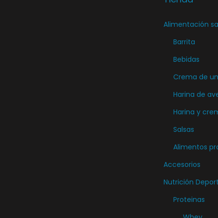
e
g
Alimentación sa
i
Barrita
r
Bebidas
e
n
Crema de unt
l
Harina de av
a
Harina y cre
p
Salsas
á
Alimentos pr
g
i
Accesorios
n
Nutrición Depor
a
Proteinas
d
Whey