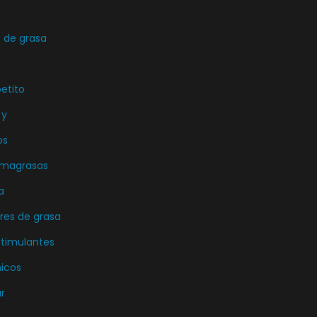
de grasa
etito
 y
os
emagrasas
a
es de grasa
stimulantes
icos
r