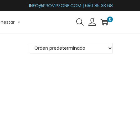
INFO@PROVIPZONE.COM | 650 85 33 68
0
enestar