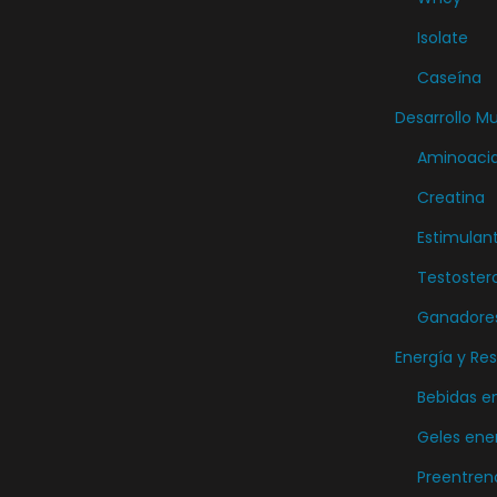
e
Isolate
p
r
Caseína
o
Desarrollo M
d
Aminoaci
u
Creatina
c
Estimulan
t
o
Testoster
Ganadore
Energía y Res
Bebidas e
Geles ene
Preentren