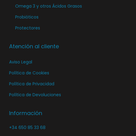
a
Omega 3 y otros Ácidos Grasos
p
Probióticos
á
Protectores
g
i
n
Atención al cliente
a
Aviso Legal
d
e
Política de Cookies
p
Política de Privacidad
r
Política de Devoluciones
o
d
Información
u
c
+34 650 85 33 68
t