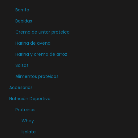
e
Barrita
m
ú
Bebidas
l
Crema de untar proteica
t
Harina de avena
i
Harina y crema de arroz
p
l
Salsas
e
Alimentos proteicos
s
Accesorios
v
a
Nutrición Deportiva
r
Proteinas
i
Whey
a
Isolate
n