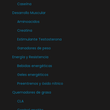
t
Caseína
e
Desarrollo Muscular
s
Aminoacidos
.
L
Creatina
a
Estimulante Testosterona
s
Ganadores de peso
o
Energía y Resistencia
p
c
Bebidas energéticas
i
Geles energéticos
o
Preentrenos y óxido nítrico
n
e
Quemadores de grasa
s
CLA
s