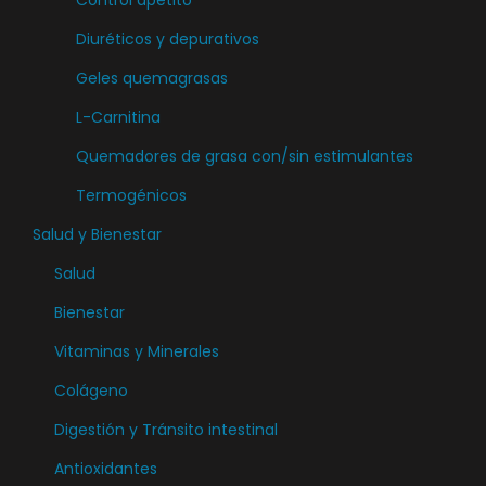
Control apetito
e
Diuréticos y depurativos
p
u
Geles quemagrasas
e
L-Carnitina
d
Quemadores de grasa con/sin estimulantes
e
n
Termogénicos
e
Salud y Bienestar
l
Salud
e
Bienestar
g
i
Vitaminas y Minerales
r
Colágeno
e
Digestión y Tránsito intestinal
n
l
Antioxidantes