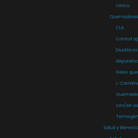
nítrico
Quemadores 
CLA
Control ap
Diuréticos
depurativ
Geles qu
L-Carnitin
Quemador
con/sin e
Termogén
Salud y Bienesta