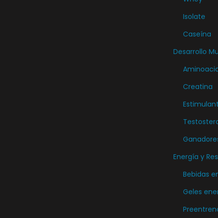
e
Isolate
p
Caseína
r
Desarrollo M
o
Aminoaci
d
u
Creatina
c
Estimulan
t
Testoster
o
Ganadore
Energía y Res
Bebidas e
Geles ene
Preentren