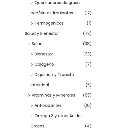
Quemadores de grasa
a
con/sin estimulantes
(12)
r
i
Termogénicos
(1)
a
Salud y Bienestar
(73)
n
Salud
(38)
t
Bienestar
(33)
e
Colágeno
(7)
s
.
Digestión y Tránsito
L
intestinal
(5)
a
Vitaminas y Minerales
(65)
s
Antioxidantes
(10)
o
Omega 3 y otros Ácidos
p
c
Grasos
(4)