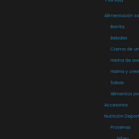
e
Alimentación sa
g
i
Barrita
r
Bebidas
e
Crema de unt
n
Harina de av
l
Harina y cre
a
p
Salsas
á
Alimentos pr
g
Accesorios
i
Nutrición Depor
n
Proteinas
a
d
Whey