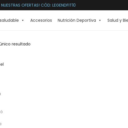
 NUESTRAS OFERTAS! CÓD: LEGENDFIT10
saludable
Accesorios
Nutrición Deportiva
Salud y Bi
único resultado
a
ió
a