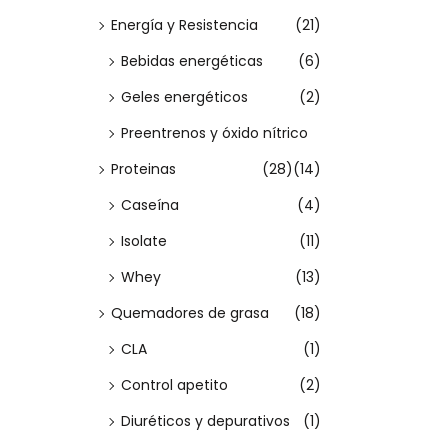
t
Energía y Resistencia
(21)
i
Bebidas energéticas
(6)
e
Geles energéticos
(2)
n
Preentrenos y óxido nítrico
e
m
Proteinas
(28)
(14)
ú
Caseína
(4)
l
Isolate
(11)
t
Whey
(13)
i
Quemadores de grasa
(18)
p
l
CLA
(1)
e
Control apetito
(2)
s
Diuréticos y depurativos
(1)
v