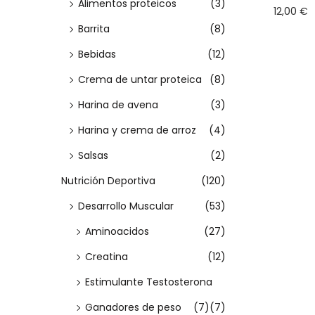
Alimentos proteicos
(3)
m
m
a
12,00
€
a
i
í
á
:
Barrita
(8)
Seleccio
c
d
n
x
>
r opcion
Bebidas
(12)
i
o
i
i
E
ó
Crema de untar proteica
(8)
m
m
s
n
o
o
Harina de avena
(3)
t
Harina y crema de arroz
(4)
e
Salsas
(2)
p
r
Nutrición Deportiva
(120)
o
Desarrollo Muscular
(53)
d
Aminoacidos
(27)
u
Creatina
(12)
c
Estimulante Testosterona
t
o
Ganadores de peso
(7)
(7)