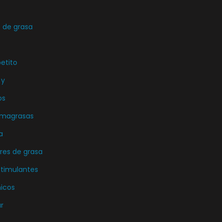
de grasa
etito
 y
os
emagrasas
a
es de grasa
stimulantes
icos
r