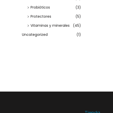
i
Probióticos
(3)
o
Protectores
(5)
n
Vitaminas y minerales
(45)
e
Uncategorized
(1)
s
s
e
p
u
e
d
e
n
e
l
Tienda