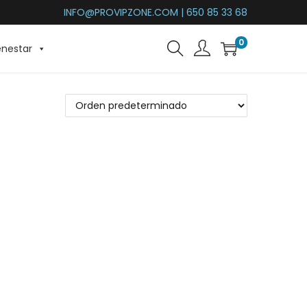
INFO@PROVIPZONE.COM | 650 85 33 68
0
enestar