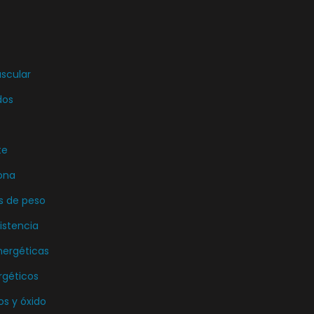
uscular
dos
te
ona
s de peso
istencia
nergéticas
rgéticos
os y óxido