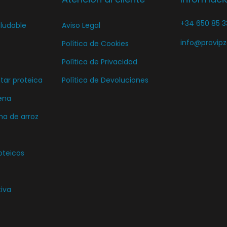
i
+34 650 85 3
ludable
Aviso Legal
r
e
info@provip
Política de Cookies
n
Política de Privacidad
l
ar proteica
Política de Devoluciones
a
ena
p
ma de arroz
á
g
i
oteicos
n
a
tiva
d
e
p