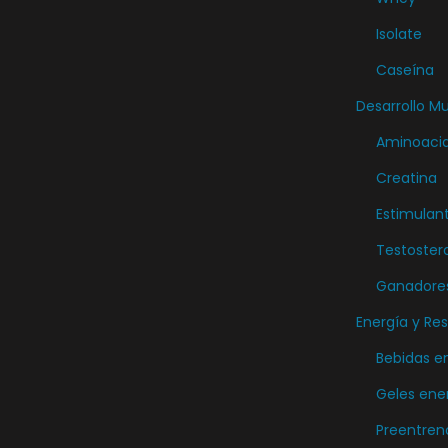
p
Isolate
r
Caseína
o
d
Desarrollo M
u
Aminoaci
c
Creatina
t
Estimulan
o
Testoster
Ganadore
Energía y Res
Bebidas e
Geles ene
Preentren