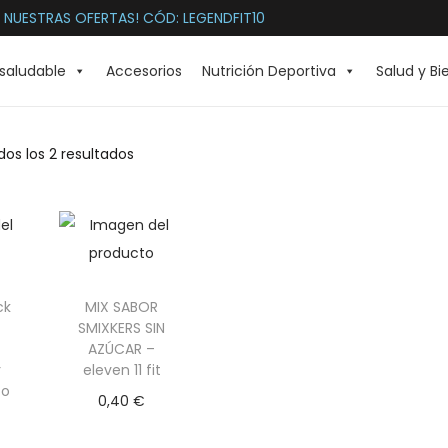
 NUESTRAS OFERTAS! CÓD: LEGENDFIT10
saludable
Accesorios
Nutrición Deportiva
Salud y Bi
os los 2 resultados
ck
MIX SABOR
SMIXKERS SIN
|
AZÚCAR –
r
eleven 11 fit
to
0,40
€
Selecciona