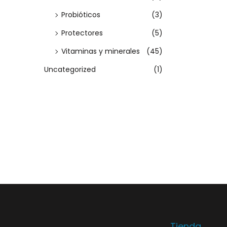
o
Probióticos
(3)
n
Protectores
(5)
e
s
Vitaminas y minerales
(45)
s
Uncategorized
(1)
e
p
u
e
d
e
n
e
l
e
Tienda