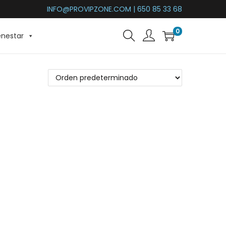
INFO@PROVIPZONE.COM | 650 85 33 68
0
enestar