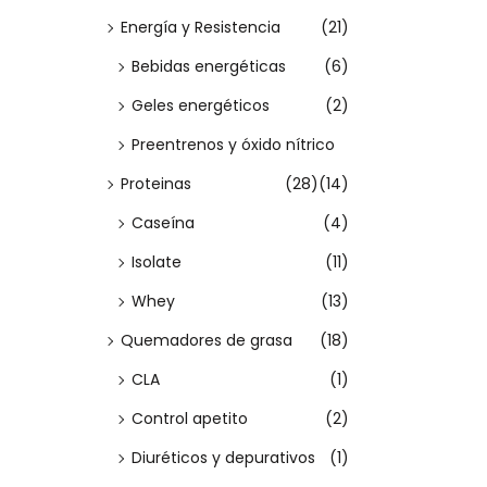
i
Energía y Resistencia
(21)
e
Bebidas energéticas
(6)
n
e
Geles energéticos
(2)
m
Preentrenos y óxido nítrico
ú
Proteinas
(28)
(14)
l
Caseína
(4)
t
Isolate
(11)
i
p
Whey
(13)
l
Quemadores de grasa
(18)
e
CLA
(1)
s
Control apetito
(2)
v
Diuréticos y depurativos
(1)
a