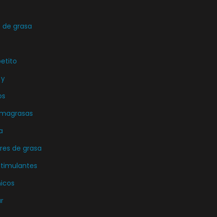
de grasa
etito
 y
os
emagrasas
a
es de grasa
stimulantes
icos
r