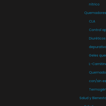
nítrico
Quemadores 
CLA
Control ap
Diuréticos
depurativ
Geles qu
L-Carnitin
Quemador
con/sin e
Termogén
Salud y Bienesta