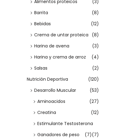
Seleccio
Alimentos proteicos
(3)
m
m
a
a
i
r opcion
í
á
:
Barrita
(8)
c
d
n
x
E
>
Bebidas
(12)
i
o
i
i
s
ó
Crema de untar proteica
(8)
m
m
t
n
o
o
Harina de avena
(3)
e
p
Harina y crema de arroz
(4)
r
Salsas
(2)
o
Nutrición Deportiva
(120)
d
Desarrollo Muscular
(53)
u
Aminoacidos
(27)
c
t
Creatina
(12)
o
Estimulante Testosterona
t
Ganadores de peso
(7)
(7)