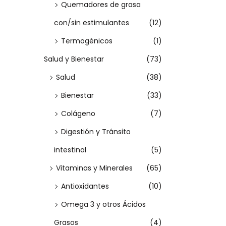
r
Quemadores de grasa
i
con/sin estimulantes
(12)
a
Termogénicos
(1)
n
Salud y Bienestar
(73)
t
Salud
(38)
e
s
Bienestar
(33)
.
Colágeno
(7)
L
Digestión y Tránsito
a
intestinal
(5)
s
Vitaminas y Minerales
(65)
o
p
Antioxidantes
(10)
c
Omega 3 y otros Ácidos
i
Grasos
(4)