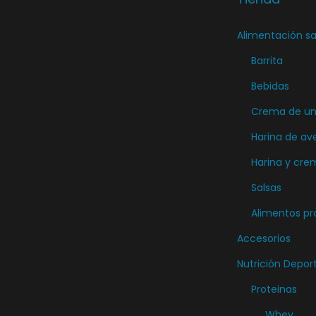
g
i
Alimentación sa
r
Barrita
e
Bebidas
n
Crema de unt
l
a
Harina de av
p
Harina y cre
á
Salsas
g
Alimentos pr
i
Accesorios
n
a
Nutrición Depor
d
Proteinas
e
Whey