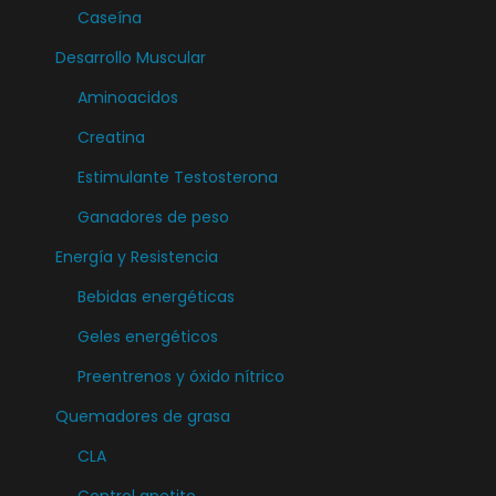
t
Caseína
e
Desarrollo Muscular
s
Aminoacidos
.
L
Creatina
a
Estimulante Testosterona
s
Ganadores de peso
o
Energía y Resistencia
p
c
Bebidas energéticas
i
Geles energéticos
o
Preentrenos y óxido nítrico
n
e
Quemadores de grasa
s
CLA
s