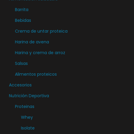
e
Barrita
m
ú
Bebidas
l
Crema de untar proteica
t
Harina de avena
i
Harina y crema de arroz
p
l
Salsas
e
Alimentos proteicos
s
Accesorios
v
a
Nutrición Deportiva
r
Proteinas
i
Whey
a
Isolate
n