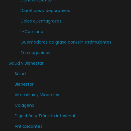
Control apetito
e
Diuréticos y depurativos
p
u
Geles quemagrasas
e
L-Carnitina
d
Quemadores de grasa con/sin estimulantes
e
n
Termogénicos
e
Salud y Bienestar
l
Salud
e
Bienestar
g
i
Vitaminas y Minerales
r
Colágeno
e
Digestión y Tránsito intestinal
n
l
Antioxidantes