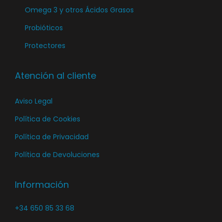
a
Omega 3 y otros Ácidos Grasos
p
Probióticos
á
Protectores
g
i
n
Atención al cliente
a
Aviso Legal
d
e
Política de Cookies
p
Política de Privacidad
r
Política de Devoluciones
o
d
Información
u
c
+34 650 85 33 68
t