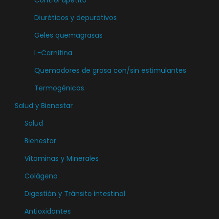
Control apetito
e
Diuréticos y depurativos
p
u
Geles quemagrasas
e
L-Carnitina
d
Quemadores de grasa con/sin estimulantes
e
n
Termogénicos
e
Salud y Bienestar
l
Salud
e
Bienestar
g
i
Vitaminas y Minerales
r
Colágeno
e
Digestión y Tránsito intestinal
n
l
Antioxidantes