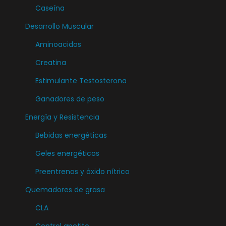
t
Caseína
e
Desarrollo Muscular
s
Aminoacidos
.
L
Creatina
a
Estimulante Testosterona
s
Ganadores de peso
o
Energía y Resistencia
p
c
Bebidas energéticas
i
Geles energéticos
o
Preentrenos y óxido nítrico
n
e
Quemadores de grasa
s
CLA
s