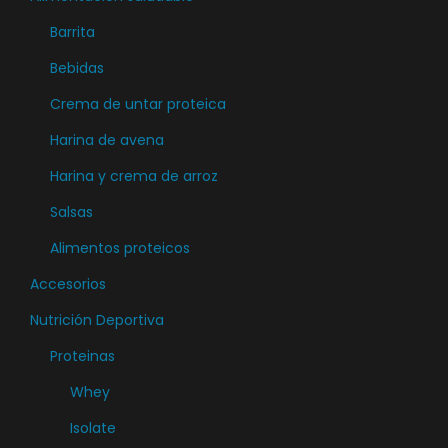
e
Barrita
m
ú
Bebidas
l
Crema de untar proteica
t
Harina de avena
i
Harina y crema de arroz
p
l
Salsas
e
Alimentos proteicos
s
Accesorios
v
a
Nutrición Deportiva
r
Proteinas
i
Whey
a
Isolate
n