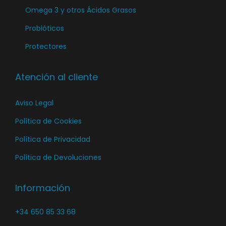
a
Omega 3 y otros Ácidos Grasos
p
Probióticos
á
Protectores
g
i
n
Atención al cliente
a
Aviso Legal
d
e
Política de Cookies
p
Política de Privacidad
r
Política de Devoluciones
o
d
Información
u
c
+34 650 85 33 68
t