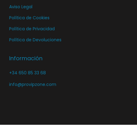
t
o
Aviso Legal
d
o
e
Política de Cookies
p
Política de Privacidad
r
Política de Devoluciones
o
d
Información
u
c
+34 650 85 33 68
t
o
info@provipzone.com