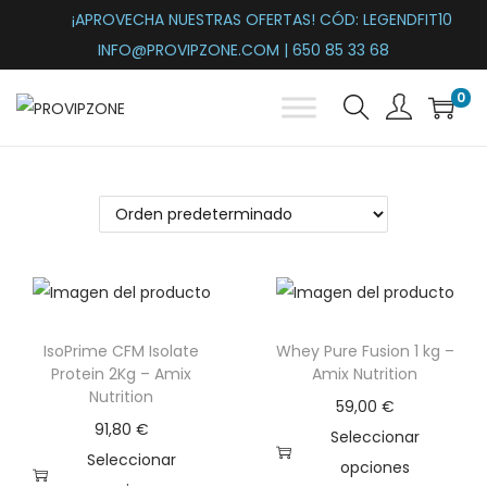
¡APROVECHA NUESTRAS OFERTAS! CÓD: LEGENDFIT10
INFO@PROVIPZONE.COM | 650 85 33 68
0
S
S
a
a
l
l
t
t
a
a
r
r
a
a
l
l
IsoPrime CFM Isolate
Whey Pure Fusion 1 kg –
a
c
Protein 2Kg – Amix
Amix Nutrition
n
o
Nutrition
59,00
€
a
n
91,80
€
Seleccionar
v
t
Seleccionar
opciones
e
e