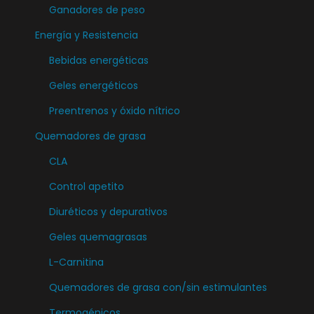
s
e
Ganadores de peso
o
e
p
Energía y Resistencia
p
p
u
c
u
Bebidas energéticas
e
i
e
d
Geles energéticos
o
d
e
Preentrenos y óxido nítrico
n
e
n
e
Quemadores de grasa
n
e
s
e
CLA
l
s
l
e
Control apetito
e
e
g
Diuréticos y depurativos
p
g
i
u
i
Geles quemagrasas
r
e
r
e
L-Carnitina
d
e
n
Quemadores de grasa con/sin estimulantes
e
n
l
n
Termogénicos