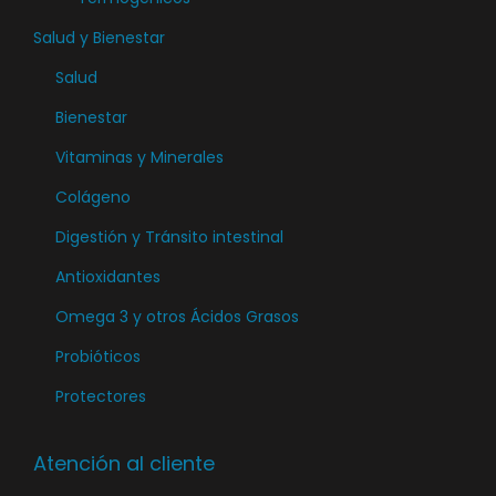
l
a
e
a
Salud y Bienestar
p
l
p
á
Salud
e
á
g
Bienestar
g
g
i
i
i
Vitaminas y Minerales
n
r
n
a
Colágeno
e
a
d
Digestión y Tránsito intestinal
n
d
e
l
Antioxidantes
e
p
a
p
Omega 3 y otros Ácidos Grasos
r
p
r
o
Probióticos
á
o
d
Protectores
g
d
u
i
u
c
n
Atención al cliente
c
t
a