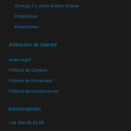
a
Omega 3 y otros Ácidos Grasos
p
Probióticos
á
Protectores
g
i
n
Atención al cliente
a
Aviso Legal
d
e
Política de Cookies
p
Política de Privacidad
r
Política de Devoluciones
o
d
Información
u
c
+34 650 85 33 68
t