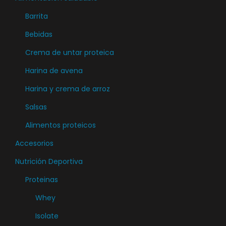
e
Barrita
m
ú
Bebidas
l
Crema de untar proteica
t
Harina de avena
i
Harina y crema de arroz
p
l
Salsas
e
Alimentos proteicos
s
Accesorios
v
a
Nutrición Deportiva
r
Proteinas
i
Whey
a
Isolate
n