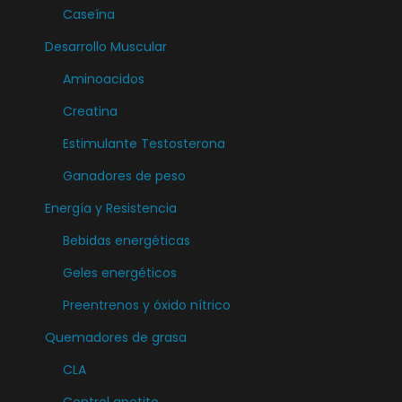
t
Caseína
e
Desarrollo Muscular
s
Aminoacidos
.
L
Creatina
a
Estimulante Testosterona
s
Ganadores de peso
o
Energía y Resistencia
p
c
Bebidas energéticas
i
Geles energéticos
o
Preentrenos y óxido nítrico
n
e
Quemadores de grasa
s
CLA
s