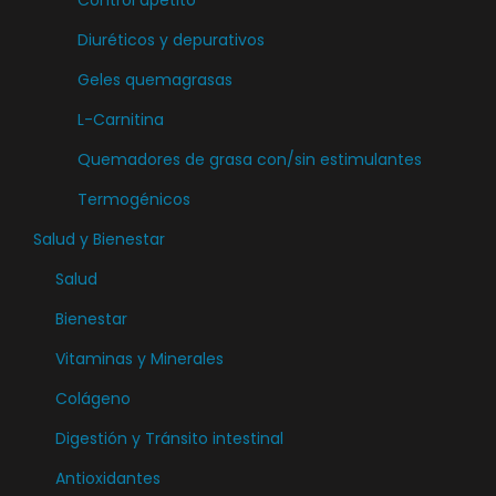
Control apetito
e
Diuréticos y depurativos
p
u
Geles quemagrasas
e
L-Carnitina
d
Quemadores de grasa con/sin estimulantes
e
n
Termogénicos
e
Salud y Bienestar
l
Salud
e
Bienestar
g
i
Vitaminas y Minerales
r
Colágeno
e
Digestión y Tránsito intestinal
n
l
Antioxidantes