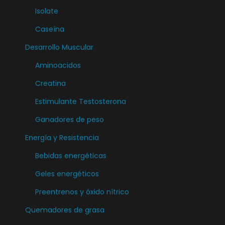
t
Isolate
n
e
t
Caseína
s
e
.
Desarrollo Muscular
s
L
Aminoacidos
.
a
L
Creatina
s
a
Estimulante Testosterona
o
s
p
Ganadores de peso
o
c
Energía y Resistencia
p
i
c
Bebidas energéticas
o
i
n
Geles energéticos
o
e
Preentrenos y óxido nítrico
n
s
e
Quemadores de grasa
s
s