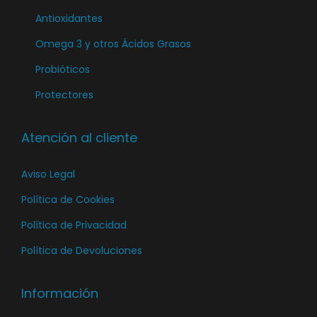
a
l
Antioxidantes
p
a
Omega 3 y otros Ácidos Grasos
á
p
g
Probióticos
á
i
Protectores
g
n
i
a
n
Atención al cliente
d
a
e
Aviso Legal
d
p
e
Política de Cookies
r
p
o
Política de Privacidad
r
d
Política de Devoluciones
o
u
d
c
Información
u
t
c