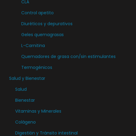
CLA
e
s
p
Control apetito
e
u
Diuréticos y depurativos
p
e
u
Geles quemagrasas
d
e
e
L-Carnitina
d
n
Quemadores de grasa con/sin estimulantes
e
e
n
Termogénicos
l
e
Salud y Bienestar
e
l
g
Salud
e
i
Bienestar
g
r
i
Vitaminas y Minerales
e
r
n
Colágeno
e
l
Digestión y Tránsito intestinal
n