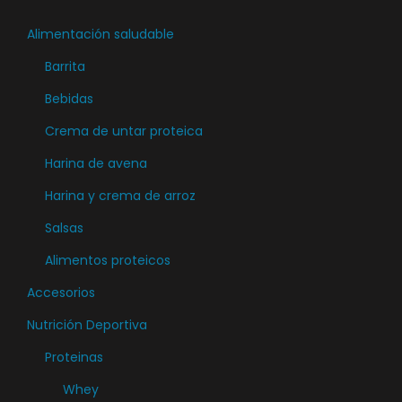
e
n
m
Alimentación saludable
e
ú
Barrita
m
l
ú
Bebidas
t
l
Crema de untar proteica
i
t
p
Harina de avena
i
l
Harina y crema de arroz
p
e
l
Salsas
s
e
v
Alimentos proteicos
s
a
Accesorios
v
r
a
Nutrición Deportiva
i
r
Proteinas
a
i
n
Whey
a