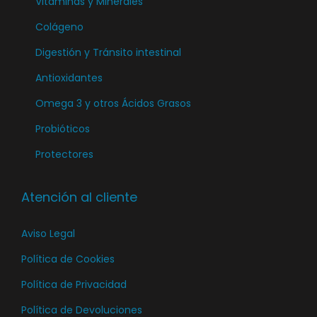
t
i
Vitaminas y Minerales
a
t
r
o
n
Colágeno
d
o
e
a
e
Digestión y Tránsito intestinal
n
d
p
l
Antioxidantes
e
r
a
p
Omega 3 y otros Ácidos Grasos
o
p
r
Probióticos
d
á
o
u
Protectores
g
d
c
i
u
t
n
Atención al cliente
c
o
a
t
Aviso Legal
d
o
e
Política de Cookies
p
Política de Privacidad
r
Política de Devoluciones
o