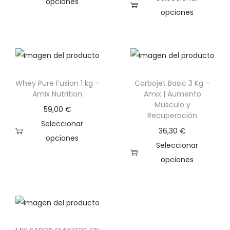
opciones
opciones
g
n
E
E
a
i
s
s
c
d
t
t
i
o
e
e
ó
p
Whey Pure Fusion 1 kg –
Carbojet Basic 3 Kg –
p
n
r
Amix Nutrition
Amix | Aumento
r
o
Musculo y
59,00
€
o
Recuperación
d
Seleccionar
d
u
36,30
€
opciones
u
c
Seleccionar
E
c
t
opciones
s
t
o
E
t
o
t
s
e
t
i
t
p
i
e
e
r
e