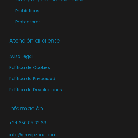
p
Probióticos
á
Protectores
g
i
n
Atención al cliente
a
Aviso Legal
d
e
Política de Cookies
p
Política de Privacidad
r
Política de Devoluciones
o
d
Información
u
c
+34 650 85 33 68
t
o
info@provipzone.com