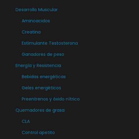
e
Desarrollo Muscular
s
Aminoacidos
.
L
Creatina
a
Estimulante Testosterona
s
Ganadores de peso
o
Energía y Resistencia
p
c
Bebidas energéticas
i
Geles energéticos
o
Preentrenos y óxido nítrico
n
e
Quemadores de grasa
s
CLA
s
Control apetito
e