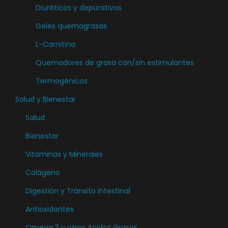
Diuréticos y depurativos
p
u
Geles quemagrasas
e
L-Carnitina
d
Quemadores de grasa con/sin estimulantes
e
n
Termogénicos
e
Salud y Bienestar
l
Salud
e
Bienestar
g
i
Vitaminas y Minerales
r
Colágeno
e
Digestión y Tránsito intestinal
n
l
Antioxidantes
a
Omega 3 y otros Ácidos Grasos