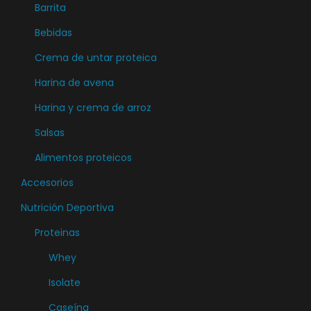
Barrita
m
ú
Bebidas
l
Crema de untar proteica
t
Harina de avena
i
Harina y crema de arroz
p
l
Salsas
e
Alimentos proteicos
s
Accesorios
v
a
Nutrición Deportiva
r
Proteinas
i
Whey
a
Isolate
n
t
Caseína