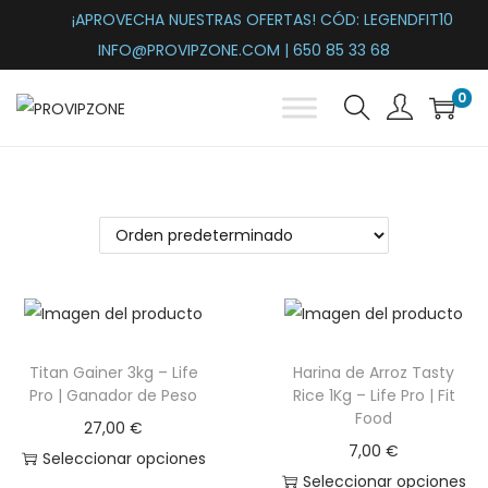
¡APROVECHA NUESTRAS OFERTAS! CÓD: LEGENDFIT10
INFO@PROVIPZONE.COM | 650 85 33 68
0
S
S
a
a
l
l
t
t
a
a
r
r
a
a
l
l
a
c
Titan Gainer 3kg – Life
Harina de Arroz Tasty
Pro | Ganador de Peso
Rice 1Kg – Life Pro | Fit
n
o
Food
a
n
27,00
€
7,00
€
v
t
Seleccionar opciones
Seleccionar opciones
e
e