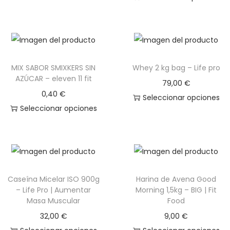
E
E
g
n
s
s
a
i
t
t
c
d
e
e
i
o
p
MIX SABOR SMIXKERS SIN
Whey 2 kg bag – Life pro
p
ó
r
AZÚCAR – eleven 11 fit
r
79,00
€
n
o
0,40
€
o
Seleccionar opciones
d
Seleccionar opciones
d
E
u
E
u
s
c
s
c
t
t
t
t
e
o
e
o
p
t
Caseína Micelar ISO 900g
Harina de Avena Good
p
t
r
i
– Life Pro | Aumentar
Morning 1,5kg – BIG | Fit
r
i
o
Masa Muscular
Food
e
o
e
d
n
32,00
€
9,00
€
d
n
u