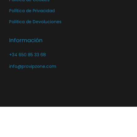
t
t
e
e
o
o
p
Política de Privacidad
p
r
Política de Devoluciones
r
o
o
d
Información
d
u
u
c
+34 650 85 33 68
c
t
info@provipzone.com
t
o
o