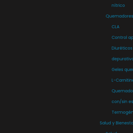
nítrico
Quemadores 
CLA
Control ap
Diuréticos
depurativ
Geles qu
L-Carnitin
Quemador
con/sin e
Termogén
Salud y Bienesta