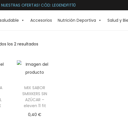
 NUESTRAS OFERTAS! CÓD: LEGENDFIT10
saludable
Accesorios
Nutrición Deportiva
Salud y Bi
os los 2 resultados
NA
MIX SABOR
SMIXKERS SIN
L
AZÚCAR –
X
eleven 11 fit
0,40
€
na
Selecciona