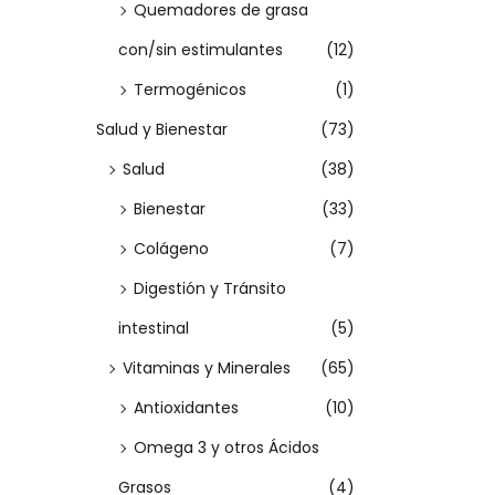
Quemadores de grasa
i
con/sin estimulantes
(12)
a
n
Termogénicos
(1)
t
Salud y Bienestar
(73)
e
Salud
(38)
s
Bienestar
(33)
.
Colágeno
(7)
L
a
Digestión y Tránsito
s
intestinal
(5)
o
Vitaminas y Minerales
(65)
p
Antioxidantes
(10)
c
Omega 3 y otros Ácidos
i
o
Grasos
(4)