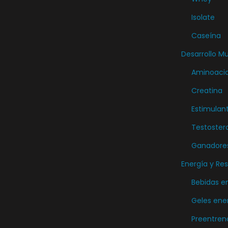
r
Isolate
o
Caseína
d
Desarrollo M
u
Aminoaci
c
t
Creatina
o
Estimulan
Testoster
Ganadore
Energía y Res
Bebidas e
Geles ene
Preentren