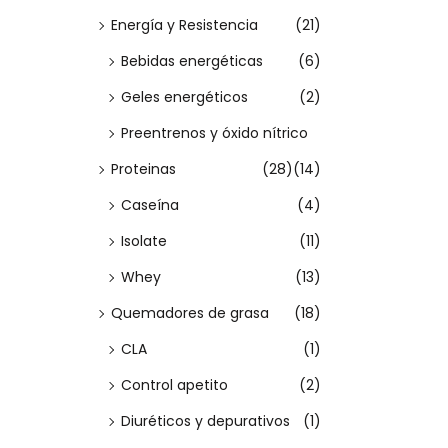
e
Energía y Resistencia
(21)
n
Bebidas energéticas
(6)
e
Geles energéticos
(2)
m
Preentrenos y óxido nítrico
ú
l
Proteinas
(28)
(14)
t
Caseína
(4)
i
Isolate
(11)
p
Whey
(13)
l
Quemadores de grasa
(18)
e
s
CLA
(1)
v
Control apetito
(2)
a
Diuréticos y depurativos
(1)
r