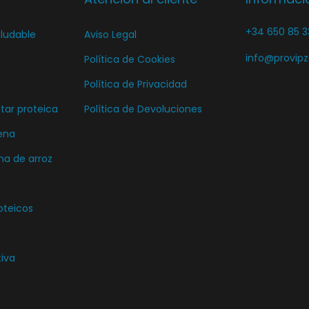
i
+34 650 85 3
ludable
Aviso Legal
r
e
info@provip
Política de Cookies
n
Política de Privacidad
l
ar proteica
Política de Devoluciones
a
ena
p
ma de arroz
á
g
i
oteicos
n
a
tiva
d
e
p