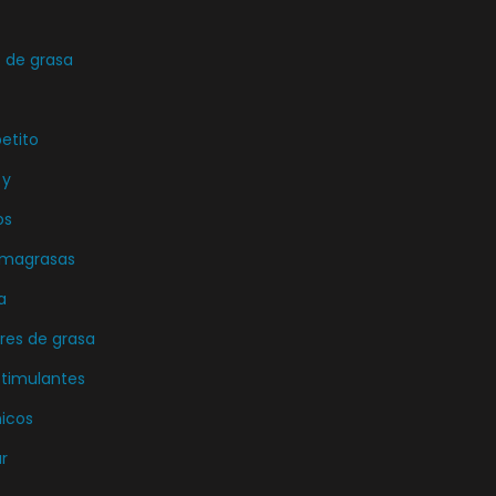
de grasa
etito
 y
os
emagrasas
a
es de grasa
stimulantes
icos
r