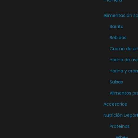
i
Alimentación sa
r
e
Barrita
n
Bebidas
l
Crema de unt
a
Harina de av
p
Harina y cre
á
g
Salsas
i
Alimentos pr
n
Accesorios
a
Nutrición Depor
d
Proteinas
e
p
Whey