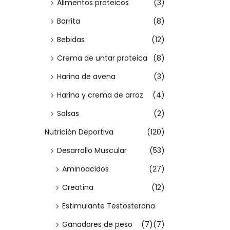
Alimentos proteicos
(3)
m
m
a
r opcion
a
i
í
á
:
Barrita
(8)
E
c
d
n
x
>
s
Bebidas
(12)
i
o
i
i
t
ó
Crema de untar proteica
(8)
m
m
e
n
o
o
Harina de avena
(3)
p
Harina y crema de arroz
(4)
r
Salsas
(2)
o
d
Nutrición Deportiva
(120)
u
Desarrollo Muscular
(53)
c
Aminoacidos
(27)
t
Creatina
(12)
o
Estimulante Testosterona
t
i
Ganadores de peso
(7)
(7)