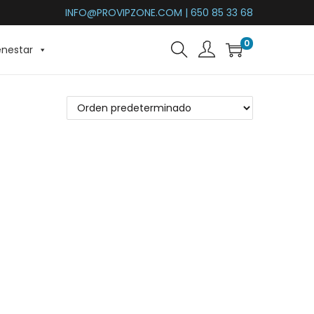
INFO@PROVIPZONE.COM | 650 85 33 68
0
enestar