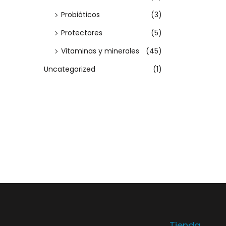
n
Probióticos
(3)
e
Protectores
(5)
s
Vitaminas y minerales
(45)
s
Uncategorized
(1)
e
p
u
e
d
e
n
e
l
e
g
Tienda