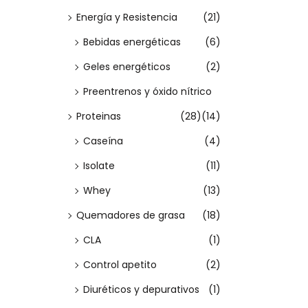
n
Energía y Resistencia
(21)
e
Bebidas energéticas
(6)
m
ú
Geles energéticos
(2)
l
Preentrenos y óxido nítrico
t
Proteinas
(28)
(14)
i
Caseína
(4)
p
Isolate
(11)
l
e
Whey
(13)
s
Quemadores de grasa
(18)
v
CLA
(1)
a
Control apetito
(2)
r
Diuréticos y depurativos
(1)
i