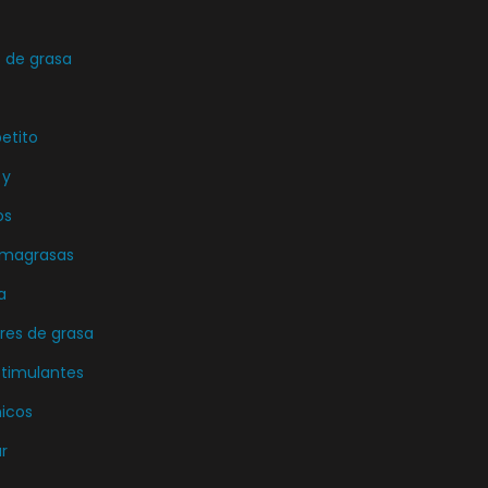
de grasa
etito
 y
os
emagrasas
a
es de grasa
stimulantes
icos
r