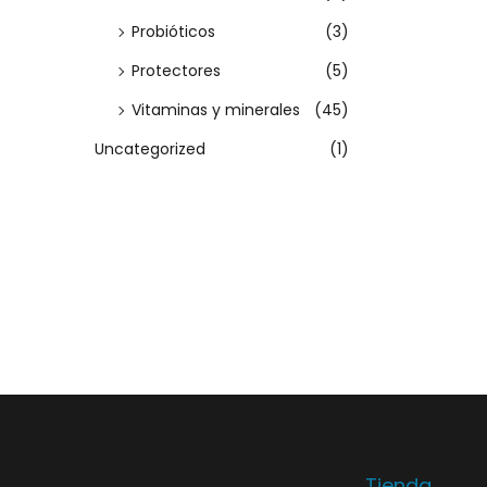
e
Probióticos
(3)
s
Protectores
(5)
s
e
Vitaminas y minerales
(45)
p
Uncategorized
(1)
u
e
d
e
n
e
l
e
g
i
Tienda