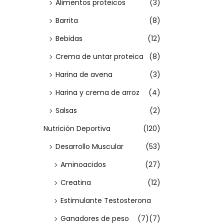
E
Alimentos proteicos
(3)
m
m
a
a
i
s
í
á
:
Barrita
(8)
c
d
t
n
x
>
Bebidas
(12)
i
o
e
i
i
ó
Crema de untar proteica
(8)
m
m
p
n
o
o
Harina de avena
(3)
r
o
Harina y crema de arroz
(4)
d
Salsas
(2)
u
Nutrición Deportiva
(120)
c
Desarrollo Muscular
(53)
t
Aminoacidos
(27)
o
t
Creatina
(12)
i
Estimulante Testosterona
e
Ganadores de peso
(7)
(7)