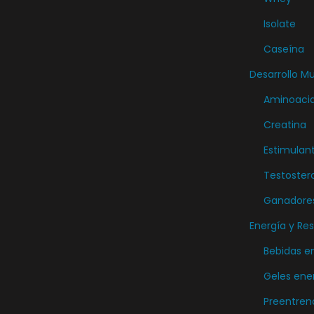
o
Isolate
d
Caseína
u
c
Desarrollo M
t
Aminoaci
o
Creatina
Estimulan
Testoster
Ganadore
Energía y Res
Bebidas e
Geles ene
Preentren