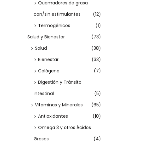
a
Quemadores de grasa
n
con/sin estimulantes
(12)
t
Termogénicos
(1)
e
Salud y Bienestar
(73)
s
Salud
(38)
.
L
Bienestar
(33)
a
Colágeno
(7)
s
Digestión y Tránsito
o
intestinal
(5)
p
Vitaminas y Minerales
(65)
c
i
Antioxidantes
(10)
o
Omega 3 y otros Ácidos
n
Grasos
(4)