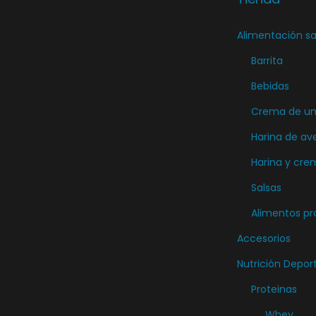
r
e
Alimentación sa
n
Barrita
l
Bebidas
a
Crema de unt
p
á
Harina de av
g
Harina y cre
i
Salsas
n
Alimentos pr
a
Accesorios
d
e
Nutrición Depor
p
Proteinas
r
Whey