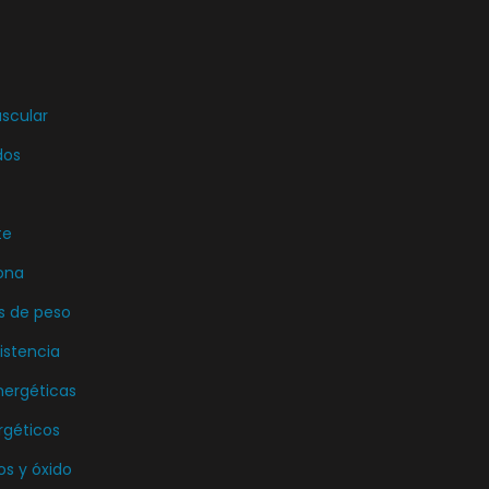
uscular
dos
te
ona
s de peso
istencia
nergéticas
rgéticos
os y óxido