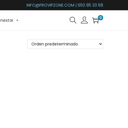
INFO@PROVIPZONE.COM | 650 85 33 68
0
enestar