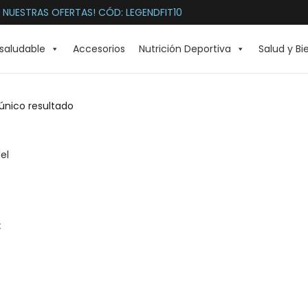
 NUESTRAS OFERTAS! CÓD: LEGENDFIT10
saludable
Accesorios
Nutrición Deportiva
Salud y Bi
único resultado
x
na
es