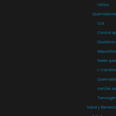
nítrico
Quemadores 
CLA
Control ap
Diuréticos
depurativ
Geles qu
L-Carnitin
Quemador
con/sin e
Termogén
Salud y Bienesta