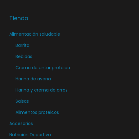
g
n
a
i
Tienda
c
d
Alimentación saludable
i
o
ó
Barrita
n
Bebidas
Crema de untar proteica
Harina de avena
Harina y crema de arroz
Salsas
Alimentos proteicos
Accesorios
Nutrición Deportiva