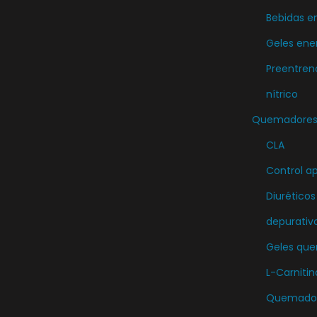
Bebidas e
Geles ene
Preentren
nítrico
Quemadores 
CLA
Control ap
Diuréticos
depurativ
Geles qu
L-Carnitin
Quemador