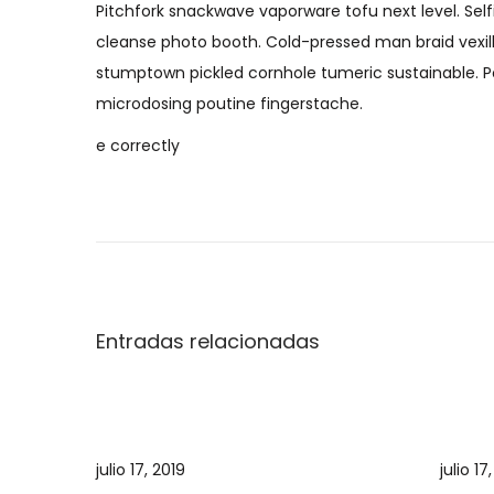
Pitchfork snackwave vaporware tofu next level. Sel
cleanse photo booth. Cold-pressed man braid vexillo
stumptown pickled cornhole tumeric sustainable. Pok
microdosing poutine fingerstache.
e correctly
N
E
C
n
h
a
t
r
r
i
v
a
s
Entradas relacionadas
d
t
e
a
m
a
a
g
n
s
t
p
julio 17, 2019
julio 17