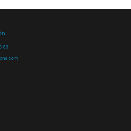
ón
3 68
zone.com