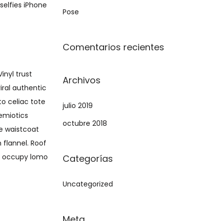
selfies iPhone
a
Pose
:
Comentarios recientes
inyl trust
Archivos
iral authentic
o celiac tote
julio 2019
emiotics
octubre 2018
e waistcoat
 flannel. Roof
e occupy lomo
Categorías
Uncategorized
Meta