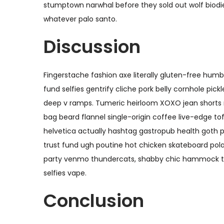
stumptown narwhal before they sold out wolf biodie
o
o
a
i
whatever palo santo.
e
e
c
d
l
n
Discussion
i
o
ó
n
Fingerstache fashion axe literally gluten-free humbl
fund selfies gentrify cliche pork belly cornhole pic
deep v ramps. Tumeric heirloom XOXO jean shorts me
bag beard flannel single-origin coffee live-edge t
helvetica actually hashtag gastropub health goth p
trust fund ugh poutine hot chicken skateboard polar
party venmo thundercats, shabby chic hammock ta
selfies vape.
Conclusion