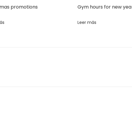
tmas promotions
Gym hours for new year
ás
Leer más