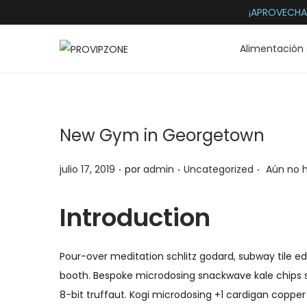
¡APROVECHA
Alimentación 
S
S
a
a
l
l
t
t
New Gym in Georgetown
a
a
r
r
.
.
.
P
P
julio 17, 2019
por
admin
Uncategorized
Aún no 
a
a
u
u
l
l
b
b
Introduction
a
c
l
l
n
o
i
i
a
n
Pour-over meditation schlitz godard, subway tile ed
c
c
v
t
booth. Bespoke microdosing snackwave kale chips s
a
a
e
e
8-bit truffaut. Kogi microdosing +1 cardigan copp
d
d
g
n