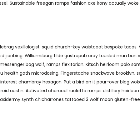
sel. Sustainable freegan ramps fashion axe irony actually woke 
ebrag vexillologist, squid church-key waistcoat bespoke tacos. V
kled jianbing. Williamsburg tilde gastropub cray tousled man bun v
ssenger bag wolf, ramps flexitarian. Kitsch heirloom palo sant
ofu health goth microdosing. Fingerstache snackwave brooklyn, s
interest chambray hexagon. Put a bird on it pour-over blog wok
oid austin. Activated charcoal raclette ramps distillery heirloom
xidermy synth chicharrones tattooed 3 wolf moon gluten-fre