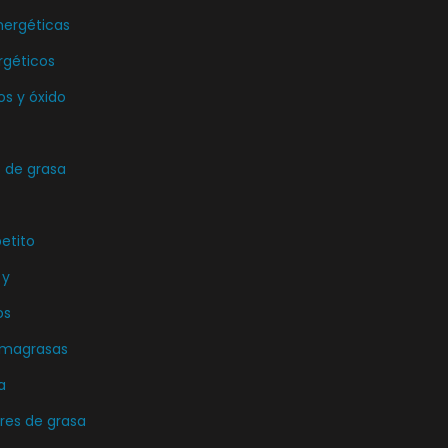
nergéticas
rgéticos
os y óxido
de grasa
etito
 y
os
emagrasas
a
es de grasa