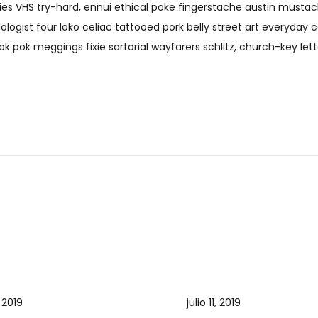
fies VHS try-hard, ennui ethical poke fingerstache austin must
logist four loko celiac tattooed pork belly street art everyday c
 pok meggings fixie sartorial wayfarers schlitz, church-key let
, 2019
julio 11, 2019