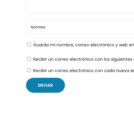
t
b
t
e
a
e
t
r
n
c
t
l
a
r
a
Guarda mi nombre, correo electrónico y web e
a
s
d
d
s
Recibir un correo electrónico con los siguiente
a
e
Recibir un correo electrónico con cada nueva e
a
:
s
s