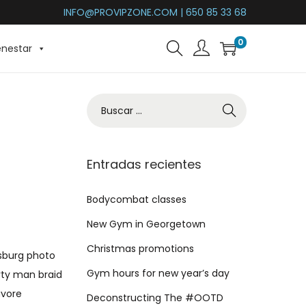
INFO@PROVIPZONE.COM | 650 85 33 68
0
enestar
B
ú
s
q
Entradas recientes
u
e
Bodycombat classes
d
New Gym in Georgetown
a
Christmas promotions
msburg photo
p
Gym hours for new year’s day
rty man braid
a
avore
r
Deconstructing The #OOTD