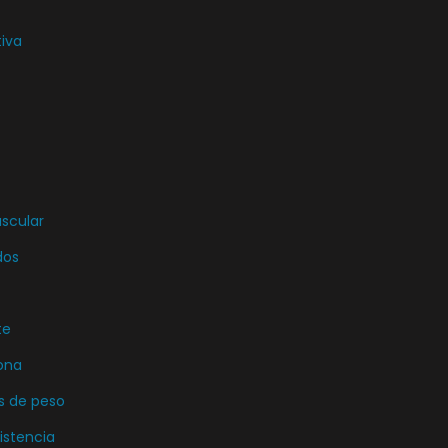
tiva
uscular
dos
te
ona
s de peso
istencia