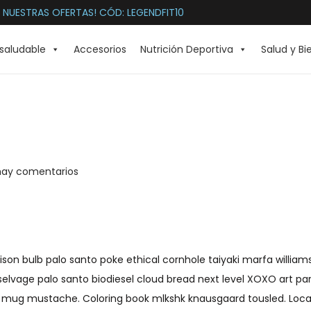
 NUESTRAS OFERTAS! CÓD: LEGENDFIT10
saludable
Accesorios
Nutrición Deportiva
Salud y Bi
hay comentarios
ison bulb palo santo poke ethical cornhole taiyaki marfa willia
elvage palo santo biodiesel cloud bread next level XOXO art pa
er mug mustache. Coloring book mlkshk knausgaard tousled. Loc