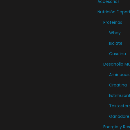
Accesorios
Nutrición Depor
Proteinas
Whey
Isolate
Caseína
Desarrollo M
Aminoaci
Creatina
Estimulan
Testoster
Ganadore
Energía y Res