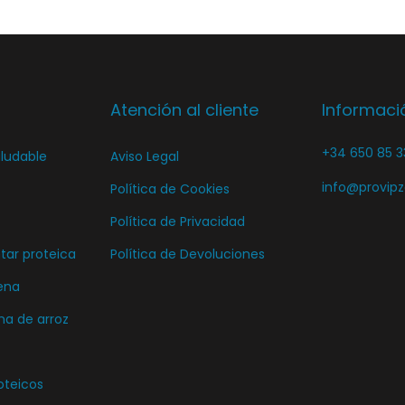
n
e
s
e
s
e
l
s
p
e
e
Atención al cliente
Informaci
u
g
p
e
i
u
+34 650 85 3
ludable
Aviso Legal
d
r
e
info@provip
Política de Cookies
e
e
d
n
n
Política de Privacidad
e
e
l
ar proteica
Política de Devoluciones
n
l
a
e
ena
e
p
l
ma de arroz
g
á
e
i
g
g
r
i
oteicos
i