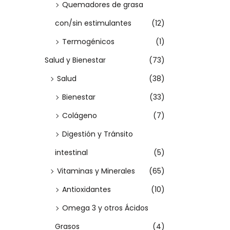
a
Quemadores de grasa
r
con/sin estimulantes
(12)
i
Termogénicos
(1)
a
Salud y Bienestar
(73)
n
Salud
(38)
t
e
Bienestar
(33)
s
Colágeno
(7)
.
Digestión y Tránsito
L
intestinal
(5)
a
Vitaminas y Minerales
(65)
s
o
Antioxidantes
(10)
p
Omega 3 y otros Ácidos
c
Grasos
(4)