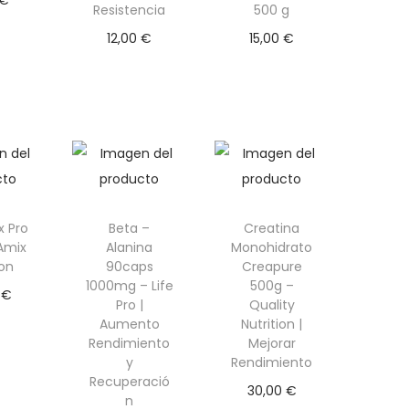
Resistencia
500 g
r al
12,00
€
15,00
€
ito
Añadir al
Selecciona
carrito
r opciones
E
s
t
e
x Pro
Beta –
Creatina
p
 Amix
Alanina
Monohidrato
r
ion
90caps
Creapure
o
1000mg – Life
500g –
0
€
Pro |
Quality
d
ciona
Aumento
Nutrition |
u
Rendimiento
Mejorar
iones
y
Rendimiento
c
Recuperació
30,00
€
t
n