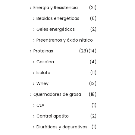
t
Energía y Resistencia
(21)
i
Bebidas energéticas
(6)
e
n
Geles energéticos
(2)
e
Preentrenos y óxido nítrico
m
Proteinas
(28)
(14)
ú
Caseína
(4)
l
Isolate
(11)
t
i
Whey
(13)
p
Quemadores de grasa
(18)
l
CLA
(1)
e
Control apetito
(2)
s
Diuréticos y depurativos
(1)
v