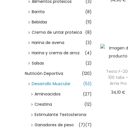
Alimentos proteicos
(3)
m
m
a
a
i
Seleccio
í
á
:
Barrita
(8)
c
d
r opcion
n
x
>
Bebidas
(11)
i
o
E
i
i
ó
Crema de untar proteica
(8)
s
m
m
n
o
o
Harina de avena
(3)
t
e
Harina y crema de arroz
(4)
p
Salsas
(2)
r
Testo F-2
Nutrición Deportiva
(120)
o
100 tabs 
Amix Pro
Desarrollo Muscular
(53)
d
34,10
€
Aminoacidos
(27)
u
Añadir a
c
Creatina
(12)
carrito
t
Estimulante Testosterona
o
Ganadores de peso
(7)
(7)