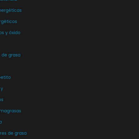
d
o
nergéticas
u
d
c
rgéticos
u
t
os y óxido
c
o
t
o
de grasa
etito
 y
os
emagrasas
a
es de grasa