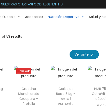
 NUESTRAS OFERTAS! CÓD: LEGENDFIT10
saludable
Accesorios
Nutrición Deportiva
Salud y Bi
4
of 53 results
Ver anterior
Sold Out
kg
Creatina
Carbojet
HMB 75
Monohidrato
Basic 3 Kg –
OstroVit
Creapure –
Amix |
cápsu
Protella
Aumento
15,00