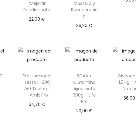
|Mejorar
Musculo y
na
Añadi
Rendimiento
Recuperació
n
es
carr
22,00
€
36,30
€
Leer más
Selecciona
r opciones
E
s
t
00
Pro Hormonal
BCAA +
Glycode
e
–
Testo F-200
Glutamina
1,5 kg –
250 Tabletas
Ajinomoto
Nutrit
p
– Amix Pro
300g – Life
r
56,0
Pro
64,70
€
l
o
Selec
20,00
€
Añadir al
d
r opc
Selecciona
carrito
E
u
r opciones
s
c