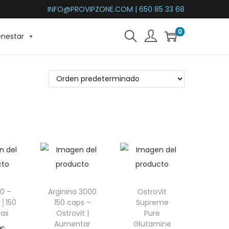
INFO@PROVIPZONE.COM | 650 85 33 68
0
enestar
0 –
Arginina 3000
OstroVit
 │150
150 caps –
Supreme
las
Ostrovit |
Pure
Aumentar
Glutamine
€