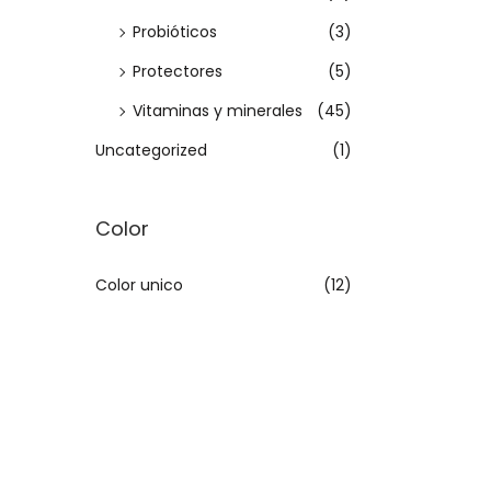
i
Probióticos
(3)
o
Protectores
(5)
n
e
Vitaminas y minerales
(45)
s
Uncategorized
(1)
s
e
Color
p
u
Color unico
(12)
e
d
e
n
e
l