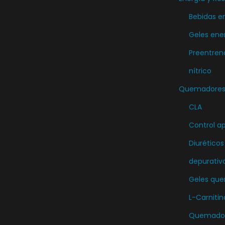
Bebidas e
Geles ene
Preentren
nítrico
Quemadores 
CLA
Control ap
Diuréticos
depurativ
Geles qu
L-Carnitin
Quemador