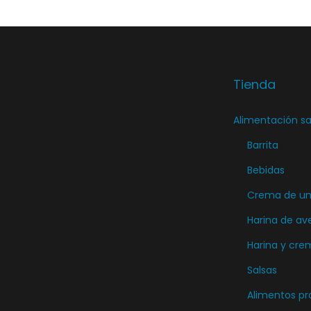
e
g
i
r
Tienda
e
n
Alimentación sa
l
Barrita
a
Bebidas
p
á
Crema de unt
g
Harina de av
i
Harina y cre
n
Salsas
a
Alimentos pr
d