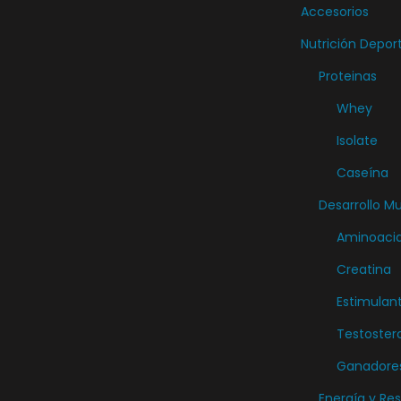
e
Accesorios
p
Nutrición Depor
r
Proteinas
o
Whey
d
Isolate
u
c
Caseína
t
Desarrollo M
o
Aminoaci
Creatina
Estimulan
Testoster
Ganadore
Energía y Res