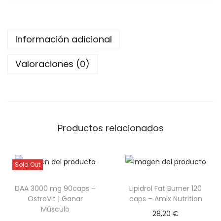
o
n
o
Información adicional
h
i
Valoraciones (0)
d
r
a
t
Productos relacionados
o
C
r
Sold Out
e
a
DAA 3000 mg 90caps –
Lipidrol Fat Burner 120
OstroVit | Ganar
caps – Amix Nutrition
p
Músculo
u
28,20
€