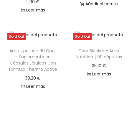
11,00
€
r
Añadir al carrito
Leer más
e
5
0
0
Sold Out
Sold Out
g
Amix LipoLean 90 Caps
Carb Blocker – Amix
-
– Suplemento en
Nutrition │90 cápsulas
Q
Cápsulas Líquidas Con
35,10
€
fórmula Thermo Active
u
Leer más
a
39,20
€
l
Leer más
i
t
y
N
u