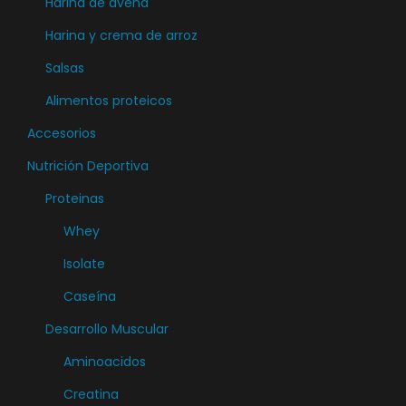
Harina de avena
e
Harina y crema de arroz
n
d
Salsas
i
Alimentos proteicos
m
Accesorios
i
e
Nutrición Deportiva
n
Proteinas
t
Whey
o
Isolate
c
a
Caseína
n
Desarrollo Muscular
t
Aminoacidos
i
d
Creatina