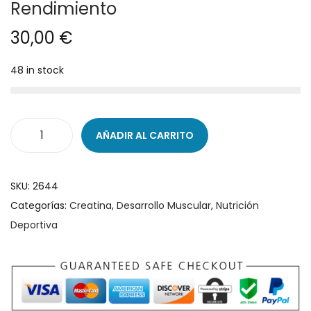
Rendimiento
g
n
30,00
€
a
i
c
d
48 in stock
i
o
ó
n
AÑADIR AL CARRITO
C
r
e
SKU:
2644
a
Categorías:
Creatina
,
Desarrollo Muscular
,
Nutrición
t
Deportiva
i
n
a
M