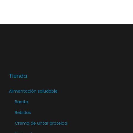
t
r
i
t
i
o
n
|
M
Tienda
e
j
Alimentación saludable
o
Barrita
r
a
Bebidas
r
Crema de untar proteica
R