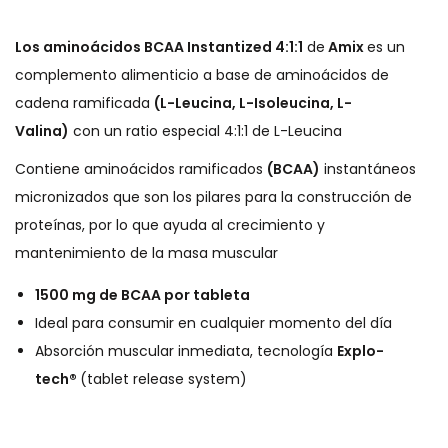
g
n
Los aminoácidos BCAA Instantized 4:1:1
de
Amix
e
s un
a
i
complemento alimenticio a base de
aminoácidos
de
c
d
cadena ramificada
(L-Leucina, L-Isoleucina, L-
i
o
Valina)
con
un ratio especial
4:1:1 de L-Leucina
ó
n
Contiene aminoácidos ramificados
(BCAA)
instantáneos
micronizados que son los pilares para la construcción de
proteínas, por lo que ayuda al crecimiento y
mantenimiento de la masa muscular
1500 mg de BCAA por tableta
Ideal para
consumir
en cualquier
momento del día
Absorción muscular inmediata,
tecnología
Explo-
tech
®
(
tablet
release
system
)