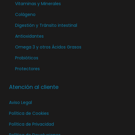
i
Vitaminas y Minerales
r
Colágeno
e
Digestión y Tránsito intestinal
n
l
Antioxidantes
a
Omega 3 y otros Ácidos Grasos
p
Probióticos
á
Protectores
g
i
n
Atención al cliente
a
Aviso Legal
d
e
Política de Cookies
p
Política de Privacidad
r
Política de Devoluciones