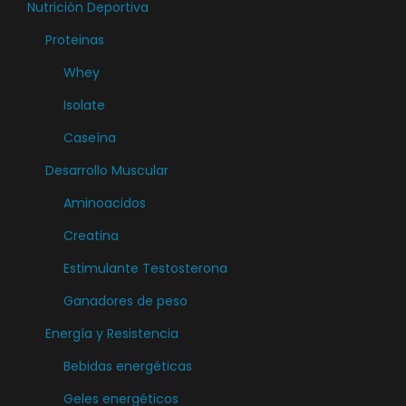
a
Nutrición Deportiva
r
Proteinas
i
Whey
a
Isolate
n
t
Caseína
e
Desarrollo Muscular
s
Aminoacidos
.
L
Creatina
a
Estimulante Testosterona
s
Ganadores de peso
o
Energía y Resistencia
p
c
Bebidas energéticas
i
Geles energéticos