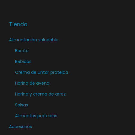
o
t
i
Tienda
e
n
Alimentación saludable
e
Barrita
m
ú
Bebidas
l
Crema de untar proteica
t
Harina de avena
i
Harina y crema de arroz
p
l
Salsas
e
Alimentos proteicos
s
Accesorios
v