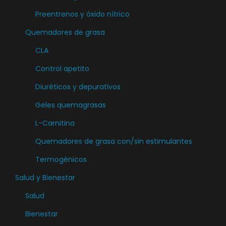
o
Preentrenos y óxido nítrico
n
e
Quemadores de grasa
s
CLA
s
Control apetito
e
Diuréticos y depurativos
p
u
Geles quemagrasas
e
L-Carnitina
d
Quemadores de grasa con/sin estimulantes
e
n
Termogénicos
e
Salud y Bienestar
l
Salud
e
Bienestar
g