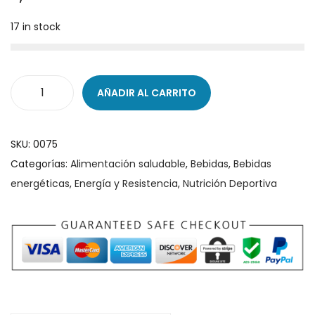
g
n
17 in stock
a
i
c
d
i
o
AÑADIR AL CARRITO
ó
B
n
E
B
SKU:
0075
I
Categorías:
Alimentación saludable
,
Bebidas
,
Bebidas
D
energéticas
,
Energía y Resistencia
,
Nutrición Deportiva
A
E
N
E
R
G