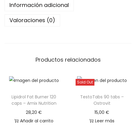
É
Información adicional
T
I
Valoraciones (0)
C
A
C
A
Productos relacionados
R
I
B
Sold Out
B
E
Lipidrol Fat Burner 120
TestoTabs 90 tabs –
caps – Amix Nutrition
Ostrovit
A
N
28,20
€
15,00
€
N
Añadir al carrito
Leer más
O