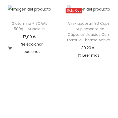
C
C
Sold Out
O
Glutamina + BCAAs
Amix LipoLean 90 Caps
B
500g – MuscleFit
– Suplemento en
C
Cápsulas Líquidas Con
17,00
€
A
fórmula Thermo Active
Seleccionar
A
39,20
€
opciones
3
Leer más
E
3
s
0
t
M
e
L
p
c
r
a
o
n
d
t
u