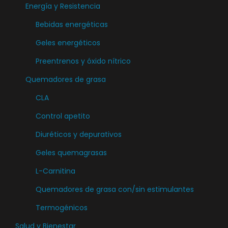
Energía y Resistencia
c
Bebidas energéticas
i
o
Geles energéticos
n
Preentrenos y óxido nítrico
e
Quemadores de grasa
s
CLA
s
e
Control apetito
p
Diuréticos y depurativos
u
Geles quemagrasas
e
d
L-Carnitina
e
Quemadores de grasa con/sin estimulantes
n
Termogénicos
e
Salud y Bienestar
l