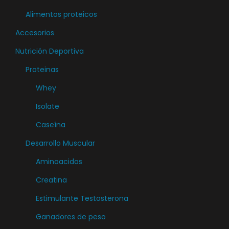
s
Alimentos proteicos
v
Accesorios
a
Nutrición Deportiva
r
Proteinas
i
a
Whey
n
Isolate
t
Caseína
e
s
Desarrollo Muscular
.
Aminoacidos
L
Creatina
a
Estimulante Testosterona
s
o
Ganadores de peso
p