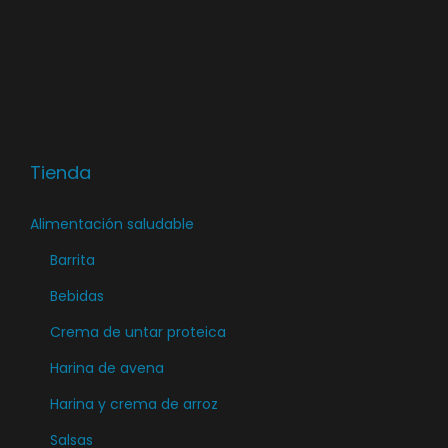
i
c
d
t
a
o
d
t
i
e
Tienda
n
e
Alimentación saludable
m
Barrita
ú
Bebidas
l
Crema de untar proteica
t
i
Harina de avena
p
Harina y crema de arroz
l
Salsas
e