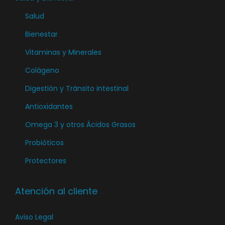
e
Salud
g
Bienestar
i
Vitaminas y Minerales
r
e
Colágeno
n
Digestión y Tránsito intestinal
l
Antioxidantes
a
Omega 3 y otros Ácidos Grasos
p
á
Probióticos
g
Protectores
i
n
Atención al cliente
a
d
Aviso Legal
e