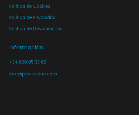
Política de Cookies
p
r
Política de Privacidad
o
Política de Devoluciones
d
u
Información
c
t
+34 650 85 33 68
o
info@provipzone.com