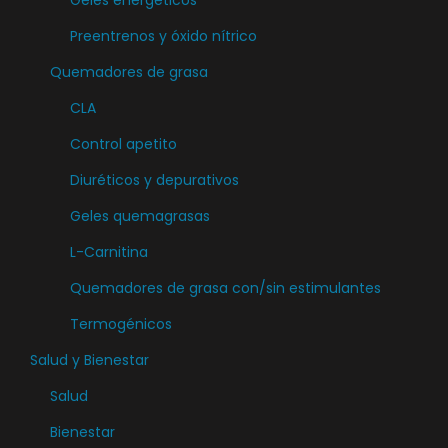
o
d
e
Preentrenos y óxido nítrico
n
e
n
e
Quemadores de grasa
n
e
s
e
CLA
l
s
l
e
Control apetito
e
e
g
Diuréticos y depurativos
p
g
i
u
i
Geles quemagrasas
r
e
r
e
L-Carnitina
d
e
n
Quemadores de grasa con/sin estimulantes
e
n
l
n
Termogénicos
l
a
e
a
Salud y Bienestar
p
l
p
á
Salud
e
á
g
Bienestar
g
g
i