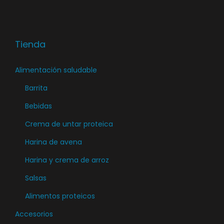
o
t
i
t
i
p
i
p
l
Tienda
e
l
e
n
e
s
Alimentación saludable
e
s
v
Barrita
m
v
a
ú
Bebidas
a
r
l
r
Crema de untar proteica
i
t
i
a
Harina de avena
i
a
n
Harina y crema de arroz
p
n
t
l
t
Salsas
e
e
e
s
Alimentos proteicos
s
s
.
Accesorios
v
.
L