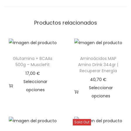
Productos relacionados
Glutamina + BCAAs
Aminoácidos MAP
500g – MuscleFit
Amino Drink 344gr |
Recuperar Energía
17,00
€
40,70
€
Seleccionar
Seleccionar
opciones
opciones
E
E
s
s
t
t
e
Sold Out
e
p