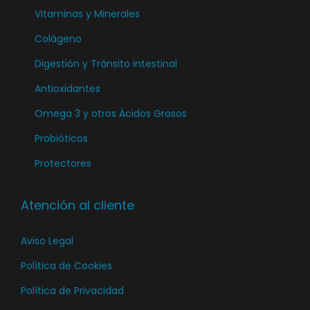
i
i
Vitaminas y Minerales
n
r
n
a
Colágeno
e
a
d
Digestión y Tránsito intestinal
n
d
e
l
Antioxidantes
e
p
a
p
Omega 3 y otros Ácidos Grasos
r
p
r
o
Probióticos
á
o
d
Protectores
g
d
u
i
u
c
n
Atención al cliente
c
t
a
t
o
Aviso Legal
d
o
e
Política de Cookies
p
Política de Privacidad
r