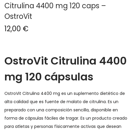
Citrulina 4400 mg 120 caps –
g
n
OstroVit
a
i
c
d
12,00
€
i
o
ó
n
OstroVit Citrulina 4400
mg 120 cápsulas
OstroVit Citrulina 4400 mg es un suplemento dietético de
alta calidad que es fuente de malato de citrulina. Es un
preparado con una composición sencilla, disponible en
forma de cápsulas fáciles de tragar. Es un producto creado
para atletas y personas físicamente activas que desean