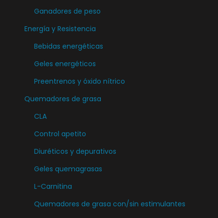
s
Ganadores de peso
e
Energía y Resistencia
p
Bebidas energéticas
u
e
Geles energéticos
d
Preentrenos y óxido nítrico
e
Quemadores de grasa
n
CLA
e
l
Control apetito
e
Diuréticos y depurativos
g
Geles quemagrasas
i
r
L-Carnitina
e
Quemadores de grasa con/sin estimulantes
n