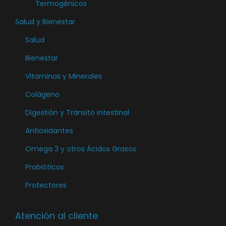
Termogénicos
l
Salud y Bienestar
a
p
Salud
á
Bienestar
g
Vitaminas y Minerales
i
n
Colágeno
a
Digestión y Tránsito intestinal
d
Antioxidantes
e
Omega 3 y otros Ácidos Grasos
p
r
Probióticos
o
Protectores
d
u
Atención al cliente
c