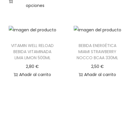
opciones
g
E
-
s
A
t
m
e
i
VITAMIN WELL RELOAD
BEBIDA ENERGÉTICA
p
x
BEBIDA VITAMINADA
MIAMI STRAWBERRY
r
|
LIMA LIMON 500ML
NOCCO BCAA 330ML
o
C
2,80
€
2,50
€
d
o
Añadir al carrito
Añadir al carrito
u
m
c
p
t
l
o
e
t
m
i
e
e
n