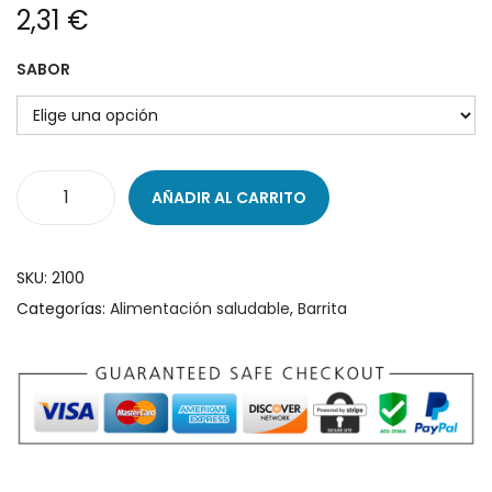
2,31
€
g
n
a
i
SABOR
c
d
i
o
ó
n
AÑADIR AL CARRITO
F
l
a
SKU:
2100
p
Categorías:
Alimentación saludable
,
Barrita
j
a
c
k
O
a