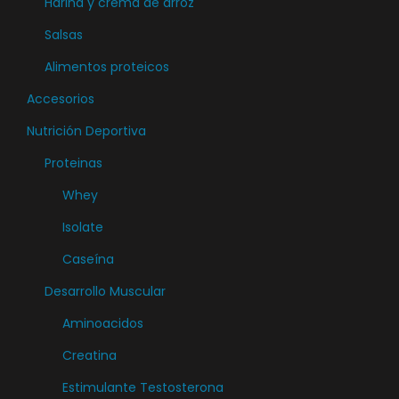
Harina y crema de arroz
n
a
Salsas
t
d
e
Alimentos proteicos
s
Accesorios
.
Nutrición Deportiva
L
Proteinas
a
s
Whey
o
Isolate
p
Caseína
c
i
Desarrollo Muscular
o
Aminoacidos
n
Creatina
e
Estimulante Testosterona
s