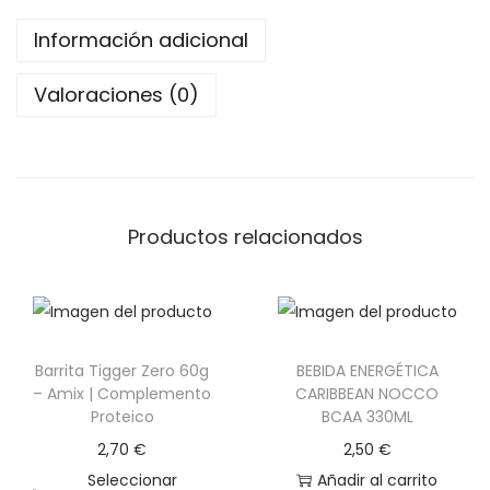
t
Información adicional
B
a
Valoraciones (0)
r
M
r
P
Productos relacionados
o
p
p
e
r
Barrita Tigger Zero 60g
BEBIDA ENERGÉTICA
– Amix | Complemento
CARIBBEAN NOCCO
s
Proteico
BCAA 330ML
1
2,70
€
2,50
€
2
Seleccionar
Añadir al carrito
0