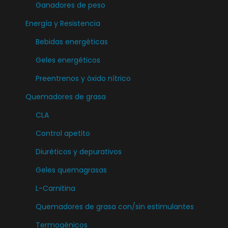
Ganadores de peso
p
o
p
Energía y Resistencia
u
p
c
e
c
Bebidas energéticas
i
d
i
o
Geles energéticos
e
o
n
Preentrenos y óxido nítrico
n
n
e
e
e
Quemadores de grasa
s
l
s
s
CLA
e
s
e
Control apetito
g
e
p
Diuréticos y depurativos
i
p
u
r
u
Geles quemagrasas
e
e
e
d
L-Carnitina
n
d
e
Quemadores de grasa con/sin estimulantes
l
e
n
a
n
Termogénicos
e