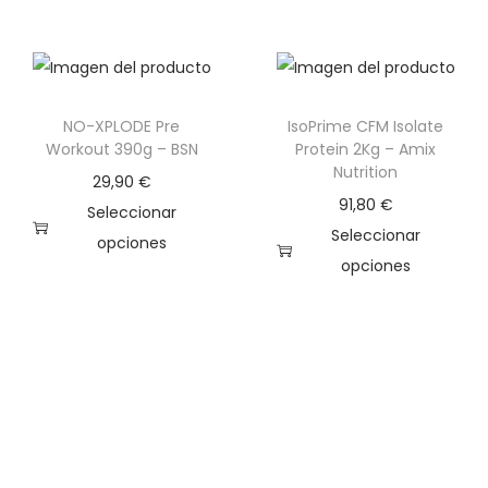
d
s
a
t
d
e
p
NO-XPLODE Pre
IsoPrime CFM Isolate
r
Workout 390g – BSN
Protein 2Kg – Amix
Nutrition
o
29,90
€
d
91,80
€
Seleccionar
u
Seleccionar
opciones
c
opciones
E
t
E
s
o
s
t
t
t
e
i
e
p
e
p
r
n
r
o
e
o
d