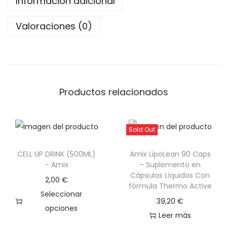
Información adicional
g
r
Valoraciones (0)
-
Q
u
a
Productos relacionados
m
t
r
Sold Out
a
x
CELL UP DRINK (500ML)
Amix LipoLean 90 Caps
– Amix
– Suplemento en
c
Cápsulas Líquidas Con
a
2,00
€
fórmula Thermo Active
n
Seleccionar
39,20
€
t
opciones
Leer más
i
E