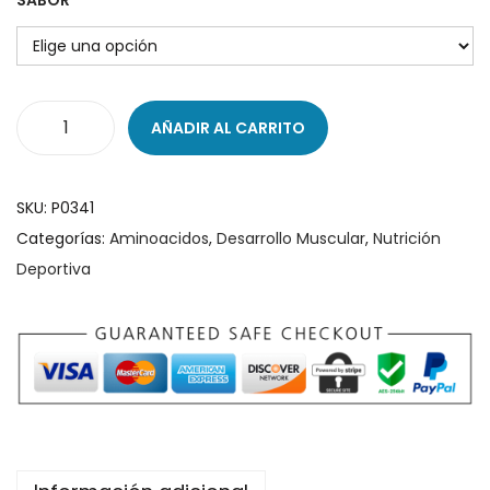
SABOR
g
n
a
i
c
d
i
o
AÑADIR AL CARRITO
G
ó
l
n
u
SKU:
P0341
t
Categorías:
Aminoacidos
,
Desarrollo Muscular
,
Nutrición
a
Deportiva
m
i
n
e
3
0
0