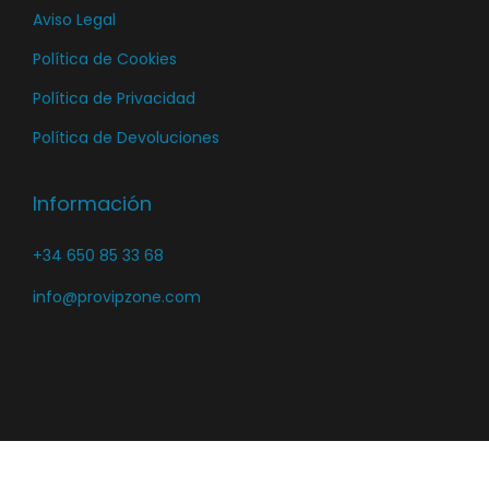
Aviso Legal
d
e
e
Política de Cookies
p
p
r
Política de Privacidad
r
o
Política de Devoluciones
o
d
d
u
Información
u
c
c
t
+34 650 85 33 68
t
o
o
info@provipzone.com