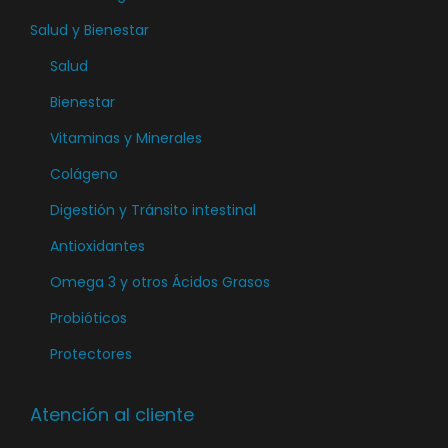
p
e
l
Salud y Bienestar
á
l
e
Salud
g
e
g
Bienestar
i
g
i
n
i
Vitaminas y Minerales
r
a
r
e
Colágeno
d
e
n
Digestión y Tránsito intestinal
e
n
l
p
l
Antioxidantes
a
r
a
p
Omega 3 y otros Ácidos Grasos
o
p
á
Probióticos
d
á
g
Protectores
u
g
i
c
i
n
t
n
Atención al cliente
a
o
a
d