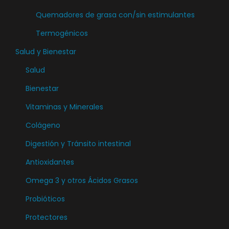
d
n
Quemadores de grasa con/sin estimulantes
e
l
n
Termogénicos
a
e
Salud y Bienestar
p
l
á
Salud
e
g
Bienestar
g
i
i
Vitaminas y Minerales
n
r
a
Colágeno
e
d
Digestión y Tránsito intestinal
n
e
l
Antioxidantes
p
a
Omega 3 y otros Ácidos Grasos
r
p
o
Probióticos
á
d
Protectores
g
u