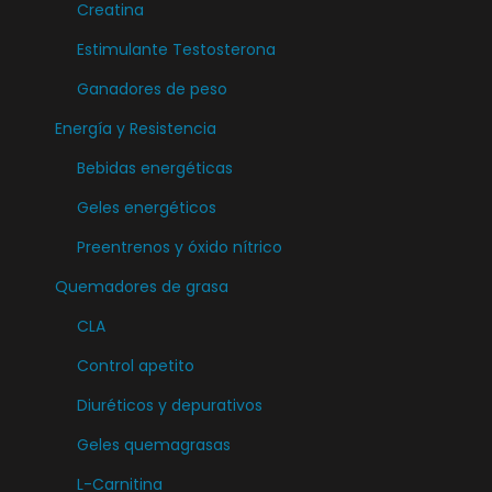
L
Creatina
s
a
Estimulante Testosterona
s
s
e
Ganadores de peso
o
p
Energía y Resistencia
p
u
c
Bebidas energéticas
e
i
d
Geles energéticos
o
e
Preentrenos y óxido nítrico
n
n
e
Quemadores de grasa
e
s
CLA
l
s
e
Control apetito
e
g
Diuréticos y depurativos
p
i
u
Geles quemagrasas
r
e
e
L-Carnitina