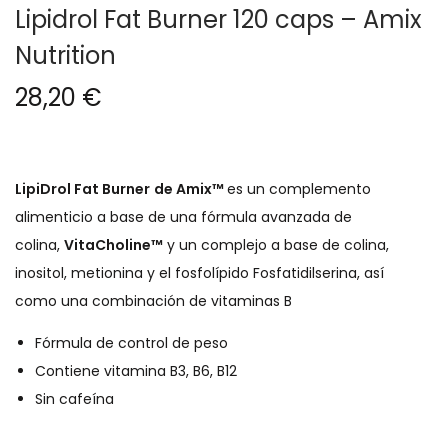
Lipidrol Fat Burner 120 caps – Amix
g
n
Nutrition
a
i
c
d
28,20
€
i
o
ó
n
LipiDrol Fat Burner
de Amix™
e
s un complemento
alimenticio a base de una fórmula avanzada de
colina,
VitaCholine
™
y un complejo a base de colina,
inositol, metionina y el fosfolípido Fosfatidilserina, así
como
una
combinación de vitaminas B
Fórmula de control de peso
Contiene vitamina B3, B6, B12
Sin cafeína