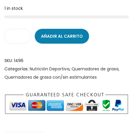
1 in stock
AÑADIR AL CARRITO
L
i
p
SKU:
1496
i
Categorías:
Nutrición Deportiva
,
Quemadores de grasa
,
d
Quemadores de grasa con/sin estimulantes
r
o
l
F
a
t
B