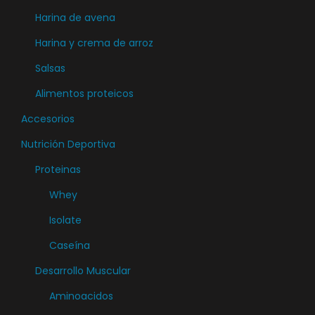
t
a
Harina de avena
i
n
Harina y crema de arroz
p
t
l
Salsas
e
e
s
Alimentos proteicos
s
.
Accesorios
v
L
a
Nutrición Deportiva
a
r
Proteinas
s
i
o
Whey
a
p
Isolate
n
c
t
Caseína
i
e
o
Desarrollo Muscular
s
n
Aminoacidos
.
e