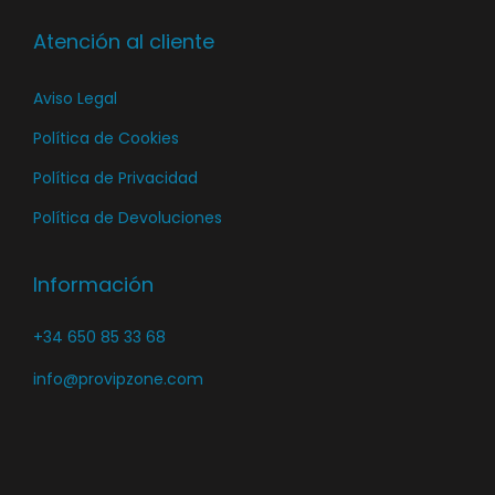
i
c
n
Atención al cliente
t
a
o
Aviso Legal
d
e
Política de Cookies
p
Política de Privacidad
r
Política de Devoluciones
o
d
Información
u
c
+34 650 85 33 68
t
o
info@provipzone.com