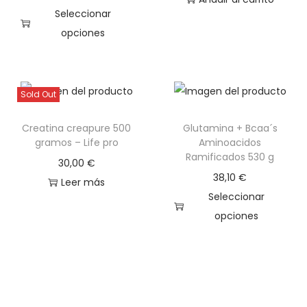
Seleccionar
x
opciones
N
E
u
s
t
t
r
Sold Out
e
i
Creatina creapure 500
Glutamina + Bcaa´s
p
t
gramos – Life pro
Aminoacidos
r
i
Ramificados 530 g
30,00
€
o
o
38,10
€
Leer más
d
n
Seleccionar
u
c
opciones
c
a
E
t
n
s
o
t
t
t
i
e
i
d