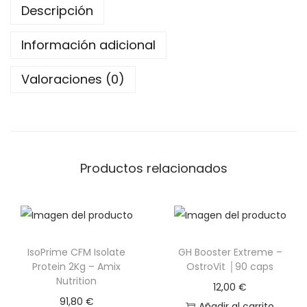
Descripción
u
r
Información adicional
n
e
Valoraciones (0)
r
1
2
0
Productos relacionados
c
a
p
s
-
IsoPrime CFM Isolate
GH Booster Extreme –
A
Protein 2Kg – Amix
OstroVit │90 caps
Nutrition
m
12,00
€
91,80
€
i
Añadir al carrito