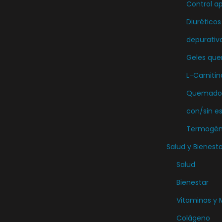
Control ap
o
n
Diuréticos
e
depurativ
s
Geles qu
s
L-Carnitin
e
Quemador
p
u
con/sin e
e
Termogén
d
Salud y Bienesta
e
Salud
n
Bienestar
e
l
Vitaminas y 
e
Colágeno