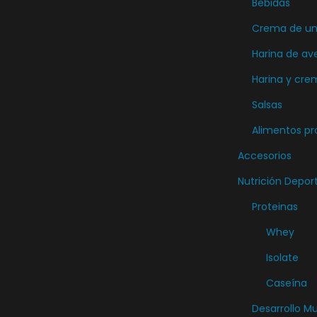
Bebidas
i
e
Crema de unt
n
Harina de av
e
Harina y cre
m
Salsas
ú
Alimentos pr
l
t
Accesorios
i
Nutrición Depor
p
Proteinas
l
Whey
e
Isolate
s
v
Caseína
a
Desarrollo M