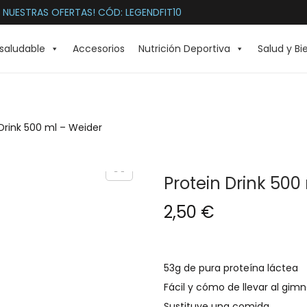
 NUESTRAS OFERTAS! CÓD: LEGENDFIT10
saludable
Accesorios
Nutrición Deportiva
Salud y Bi
 Drink 500 ml – Weider
Protein Drink 500
2,50
€
53g de pura proteína láctea
Fácil y cómo de llevar al gimn
Sustituye una comida