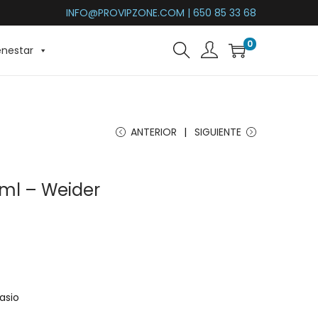
INFO@PROVIPZONE.COM | 650 85 33 68
0
enestar
ANTERIOR
SIGUIENTE
 ml – Weider
asio