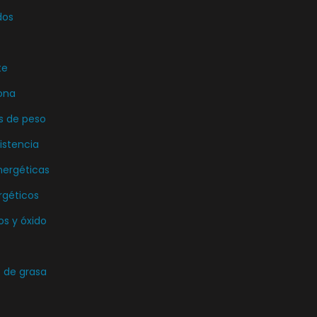
r
dos
i
a
te
n
t
ona
e
s de peso
s
istencia
.
nergéticas
L
rgéticos
a
s
os y óxido
o
p
de grasa
c
i