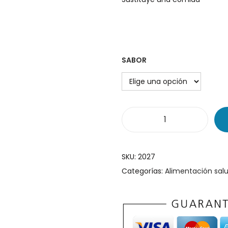
SABOR
P
r
o
SKU:
2027
t
Categorías:
Alimentación sal
e
i
n
D