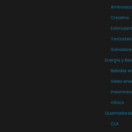
r
Aminoaci
i
Creatina
a
Estimulan
n
t
Testoster
e
Ganadore
s
Energía y Res
.
Bebidas e
L
Geles ene
a
s
Preentren
o
nítrico
p
Quemadores 
c
CLA
i