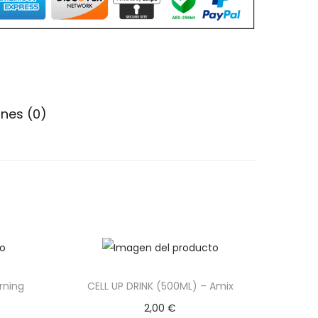
nes (0)
rning
CELL UP DRINK (500ML) – Amix
2,00
€