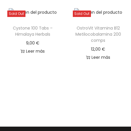
Sold Out
Sold Out
Cystone 100 Tabs –
OstroVit Vitamina B12
Himalaya Herbals
Metilocobalamina 200
comps
9,00
€
12,00
€
Leer más
Leer más