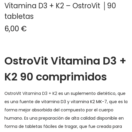
Vitamina D3 + K2 – OstroVit │90
g
n
tabletas
a
i
c
d
6,00
€
i
o
ó
n
OstroVit Vitamina D3 +
K2 90 comprimidos
OstroVit
Vitamina D3 + K2
es un suplemento dietético, que
es una fuente de vitamina D3 y vitamina K2 MK-7, que es la
forma mejor absorbida del compuesto por el cuerpo
humano. Es una preparación de alta calidad disponible en
forma de tabletas fáciles de tragar, que fue creada para