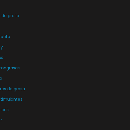
de grasa
etito
 y
os
emagrasas
a
es de grasa
stimulantes
icos
r