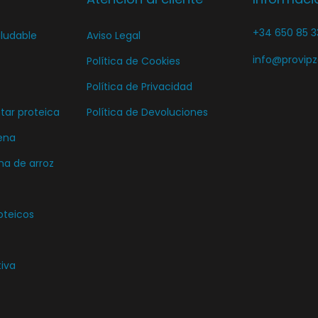
r
+34 650 85 3
ludable
Aviso Legal
e
info@provip
Política de Cookies
n
l
Política de Privacidad
a
ar proteica
Política de Devoluciones
p
ena
á
ma de arroz
g
i
n
oteicos
a
d
tiva
e
p