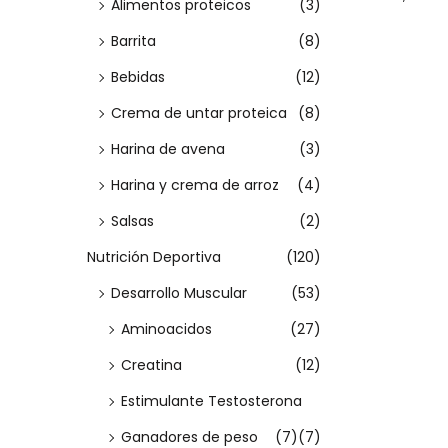
Alimentos proteicos
(3)
m
m
a
Seleccio
a
i
í
á
:
Barrita
(8)
r opcion
c
d
n
x
>
Bebidas
(12)
i
o
E
i
i
ó
Crema de untar proteica
(8)
s
m
m
n
t
o
o
Harina de avena
(3)
e
Harina y crema de arroz
(4)
p
Salsas
(2)
r
Nutrición Deportiva
(120)
o
Desarrollo Muscular
(53)
d
u
Aminoacidos
(27)
c
Creatina
(12)
t
Estimulante Testosterona
o
Ganadores de peso
(7)
(7)
t