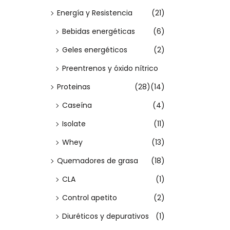
Energía y Resistencia
(21)
i
e
Bebidas energéticas
(6)
n
Geles energéticos
(2)
e
Preentrenos y óxido nítrico
m
Proteinas
(28)
(14)
ú
Caseína
(4)
l
t
Isolate
(11)
i
Whey
(13)
p
Quemadores de grasa
(18)
l
CLA
(1)
e
Control apetito
(2)
s
v
Diuréticos y depurativos
(1)
a