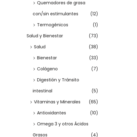
Quemadores de grasa
r
con/sin estimulantes
(12)
i
Termogénicos
(1)
a
Salud y Bienestar
(73)
n
t
Salud
(38)
e
Bienestar
(33)
s
Colágeno
(7)
.
Digestión y Tránsito
L
intestinal
(5)
a
s
Vitaminas y Minerales
(65)
o
Antioxidantes
(10)
p
Omega 3 y otros Ácidos
c
Grasos
(4)