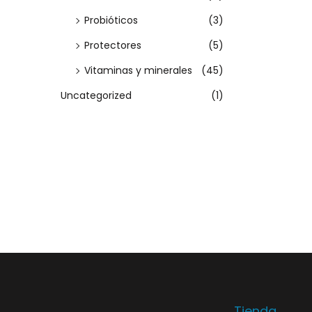
i
Probióticos
(3)
o
n
Protectores
(5)
e
Vitaminas y minerales
(45)
s
Uncategorized
(1)
s
e
p
u
e
d
e
n
e
l
Tienda