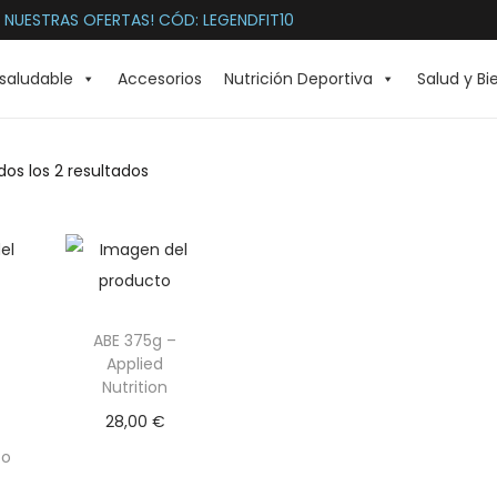
 NUESTRAS OFERTAS! CÓD: LEGENDFIT10
saludable
Accesorios
Nutrición Deportiva
Salud y Bi
os los 2 resultados
ABE 375g –
Applied
Nutrition
28,00
€
Selecciona
to
r opciones