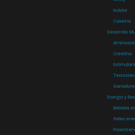
e
Isolate
p
r
Caseína
o
Desarrollo M
d
Aminoaci
u
Creatina
c
Estimulan
t
o
Testoster
Ganadore
Energía y Res
Bebidas e
Geles ene
Preentren