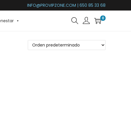
INFO@PROVIPZONE.COM | 650 85 33 68
0
enestar