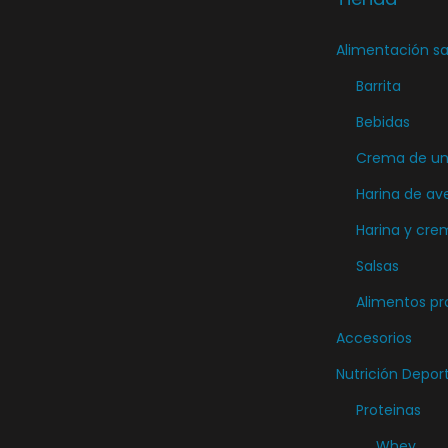
e
g
Alimentación sa
i
Barrita
r
Bebidas
e
n
Crema de unt
l
Harina de av
a
Harina y cre
p
Salsas
á
Alimentos pr
g
i
Accesorios
n
Nutrición Depor
a
Proteinas
d
Whey