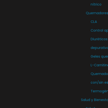
nítrico
Quemadores 
CLA
Control ap
Diuréticos
depurativ
Geles qu
L-Carnitin
Quemador
con/sin e
Termogén
Salud y Bienesta