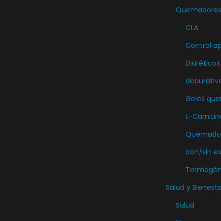
p
Quemadores 
c
CLA
i
Control ap
o
n
Diuréticos
e
depurativ
s
Geles qu
s
L-Carnitin
e
Quemador
p
u
con/sin e
e
Termogén
d
Salud y Bienesta
e
Salud
n