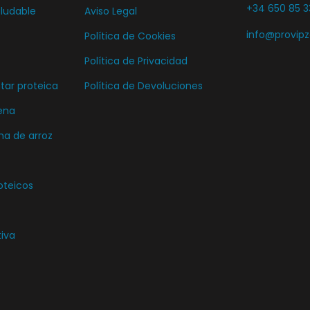
t
+34 650 85 3
ludable
Aviso Legal
o
info@provip
Política de Cookies
t
Política de Privacidad
i
e
ar proteica
Política de Devoluciones
n
ena
e
ma de arroz
m
ú
oteicos
l
t
i
tiva
p
l
e