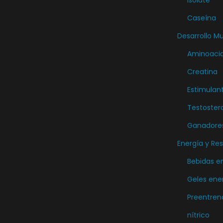
s
v
Caseína
a
Desarrollo M
r
Aminoaci
i
Creatina
a
Estimulan
n
t
Testoster
e
Ganadore
s
Energía y Res
.
Bebidas e
L
Geles ene
a
s
Preentren
o
nítrico