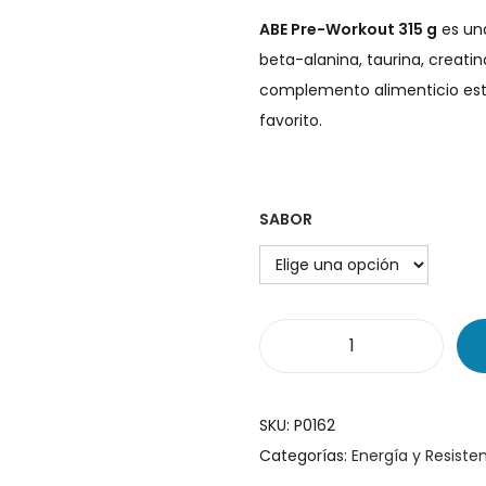
ABE Pre-Workout 315 g
es una
beta-alanina, taurina, creati
complemento alimenticio está 
favorito.
SABOR
A
B
E
SKU:
P0162
3
Categorías:
Energía y Resiste
7