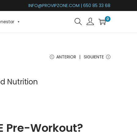
INFO@PROVIPZONE.COM | 650 85 33 68
0
enestar
ANTERIOR
SIGUIENTE
d Nutrition
E Pre-Workout?