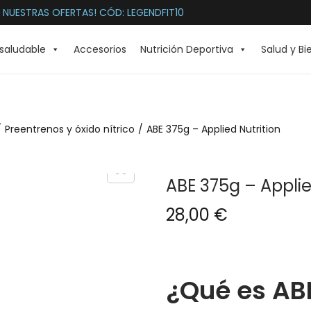
 NUESTRAS OFERTAS! CÓD: LEGENDFIT10
saludable
Accesorios
Nutrición Deportiva
Salud y Bi
/
Preentrenos y óxido nítrico
/
ABE 375g – Applied Nutrition
ABE 375g – Applie
28,00
€
¿Qué es AB