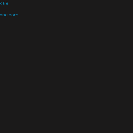
3 68
zone.com