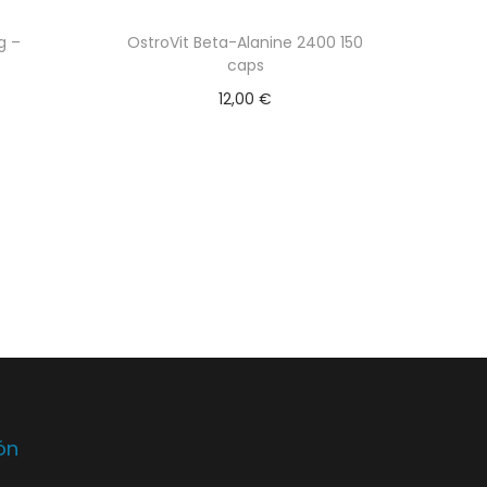
g –
OstroVit Beta-Alanine 2400 150
caps
12,00
€
es
Añadir al carrito
ón