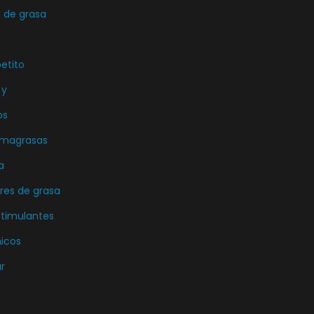
p
de grasa
c
i
etito
o
n
 y
e
os
s
emagrasas
s
a
e
es de grasa
p
u
stimulantes
e
icos
d
r
e
n