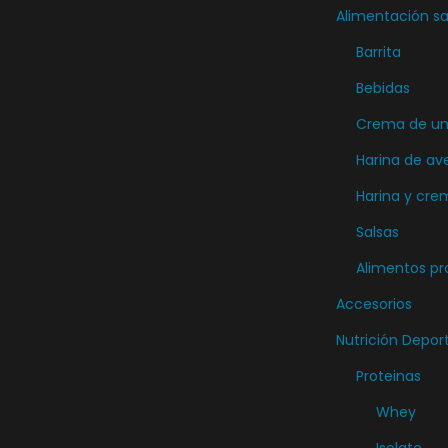
t
Alimentación sa
o
Barrita
t
Bebidas
i
e
Crema de unt
n
Harina de av
e
Harina y cre
m
Salsas
ú
Alimentos pr
l
t
Accesorios
i
Nutrición Depor
p
Proteinas
l
Whey
e
Isolate