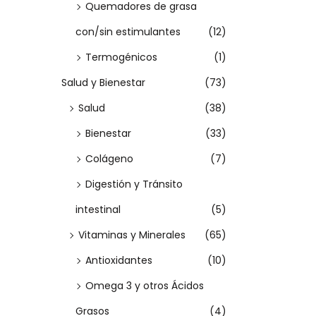
r
Quemadores de grasa
i
con/sin estimulantes
(12)
a
Termogénicos
(1)
n
Salud y Bienestar
(73)
t
Salud
(38)
e
s
Bienestar
(33)
.
Colágeno
(7)
L
Digestión y Tránsito
a
intestinal
(5)
s
Vitaminas y Minerales
(65)
o
p
Antioxidantes
(10)
c
Omega 3 y otros Ácidos
i
Grasos
(4)