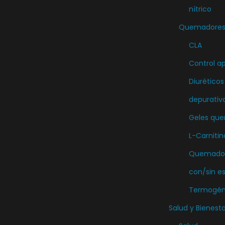
nítrico
Quemadores 
CLA
Control ap
Diuréticos
depurativ
Geles qu
L-Carnitin
Quemador
con/sin e
Termogén
Salud y Bienesta