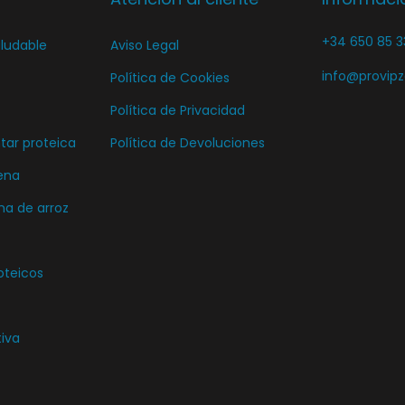
i
e
+34 650 85 3
ludable
Aviso Legal
r
g
e
i
info@provip
Política de Cookies
n
r
Política de Privacidad
l
e
ar proteica
Política de Devoluciones
a
n
ena
p
l
ma de arroz
á
a
g
p
i
á
oteicos
n
g
a
i
tiva
d
n
e
a
p
d