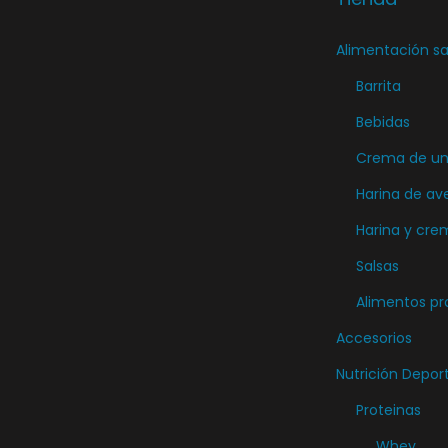
g
i
Alimentación sa
r
Barrita
e
Bebidas
n
Crema de unt
l
a
Harina de av
p
Harina y cre
á
Salsas
g
Alimentos pr
i
Accesorios
n
a
Nutrición Depor
d
Proteinas
e
Whey