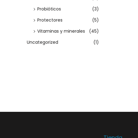
o
Probióticos
(3)
n
Protectores
(5)
e
s
Vitaminas y minerales
(45)
s
Uncategorized
(1)
e
p
u
e
d
e
n
e
l
e
Tienda