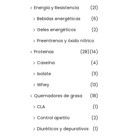
i
Energía y Resistencia
(21)
e
Bebidas energéticas
(6)
n
e
Geles energéticos
(2)
m
Preentrenos y óxido nítrico
ú
Proteinas
(28)
(14)
l
Caseína
(4)
t
Isolate
(11)
i
p
Whey
(13)
l
Quemadores de grasa
(18)
e
CLA
(1)
s
Control apetito
(2)
v
Diuréticos y depurativos
(1)
a