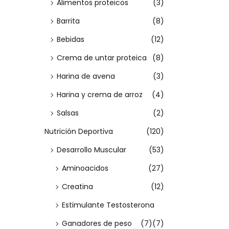
Seleccio
Alimentos proteicos
(3)
m
m
a
a
i
r opcion
í
á
:
Barrita
(8)
c
d
n
x
E
>
Bebidas
(12)
i
o
i
i
s
ó
Crema de untar proteica
(8)
m
m
t
n
o
o
Harina de avena
(3)
e
p
Harina y crema de arroz
(4)
r
Salsas
(2)
o
Nutrición Deportiva
(120)
d
Desarrollo Muscular
(53)
u
Aminoacidos
(27)
c
t
Creatina
(12)
o
Estimulante Testosterona
t
Ganadores de peso
(7)
(7)