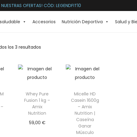
 NUESTRAS OFERTAS! CÓD: LEGENDFIT10
saludable
Accesorios
Nutrición Deportiva
Salud y Bi
os los 3 resultados
FM
Whey Pure
Micelle HD
Fusion 1 kg –
Casein 1600g
 –
Amix
– Amix
Nutrition
Nutrition |
Caseína
59,00
€
Ganar
Selecciona
Músculo