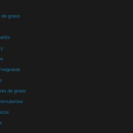
de grasa
etito
 y
os
emagrasas
a
es de grasa
stimulantes
icos
r