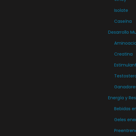
p
Isolate
r
Caseína
o
d
Desarrollo M
u
Aminoaci
c
Creatina
t
Estimulan
o
Testoster
Ganadore
Energía y Res
Bebidas e
Geles ene
Preentren