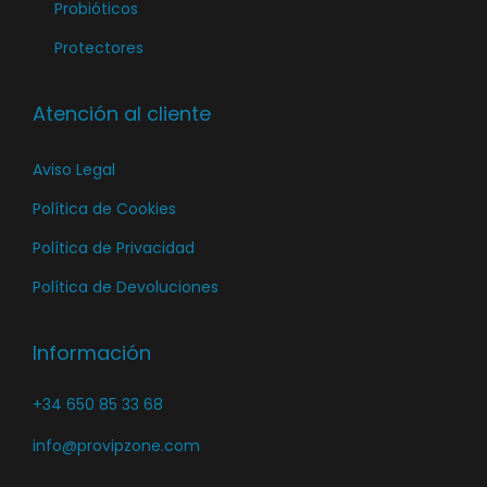
g
Probióticos
á
i
Protectores
g
n
i
a
n
Atención al cliente
d
a
e
Aviso Legal
d
p
e
Política de Cookies
r
p
o
Política de Privacidad
r
d
Política de Devoluciones
o
u
d
c
Información
u
t
c
o
+34 650 85 33 68
t
o
info@provipzone.com