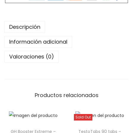
D
C
a
Descripción
s
e
Información adicional
i
Valoraciones (0)
n
1
6
0
0
Productos relacionados
g
-
A
Sold Out
m
i
GH Booster Extreme –
TestoTabs 90 tabs –