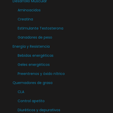
.
Desarrollo Muscular
s
L
Aminoacidos
.
a
L
Creatina
s
a
Estimulante Testosterona
o
s
p
Ganadores de peso
o
c
Energía y Resistencia
p
i
c
Bebidas energéticas
o
i
n
Geles energéticos
o
e
Preentrenos y óxido nítrico
n
s
e
Quemadores de grasa
s
s
CLA
e
s
p
Control apetito
e
u
Diuréticos y depurativos
p