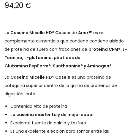
94,20
€
g
n
a
i
c
d
La Caseína Micelle
HD®
Casein
de
Amix™
es un
i
o
complemento alimenticio
que contiene contiene aislado
ó
de proteína de suero con fracciones de
proteína CFM®, L-
n
Teanina
, L-glutamina, péptidos de
Glutamina
PepForm
®,
Suntheanine
® y
Aminogen
®
La
Caseína Micelle
HD®
Casein
es una
proteína
d
e
categoría superior
dentro de la gama de proteínas de
digestión
lenta
Contenido Alto de proteína
La caseína más lenta y de mejor sabor
Excelente fuente de calcio y fósforo
Es una excelente elección
para tomar entre las