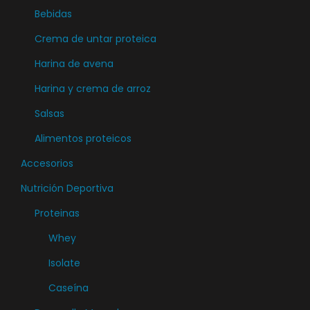
l
ú
Bebidas
n
t
l
t
Crema de untar proteica
i
t
i
p
Harina de avena
i
d
l
Harina y crema de arroz
p
a
e
l
d
Salsas
s
e
v
Alimentos proteicos
s
a
Accesorios
v
r
a
Nutrición Deportiva
i
r
Proteinas
a
i
n
Whey
a
t
Isolate
n
e
t
Caseína
s
e