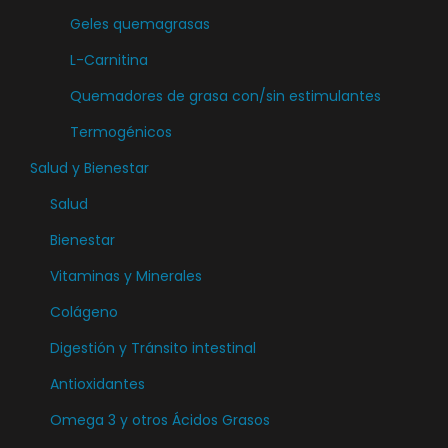
e
u
Geles quemagrasas
d
e
e
L-Carnitina
d
n
Quemadores de grasa con/sin estimulantes
e
e
n
Termogénicos
l
e
Salud y Bienestar
e
l
g
Salud
e
i
Bienestar
g
r
i
Vitaminas y Minerales
e
r
n
Colágeno
e
l
Digestión y Tránsito intestinal
n
a
l
Antioxidantes
p
a
Omega 3 y otros Ácidos Grasos
á
p