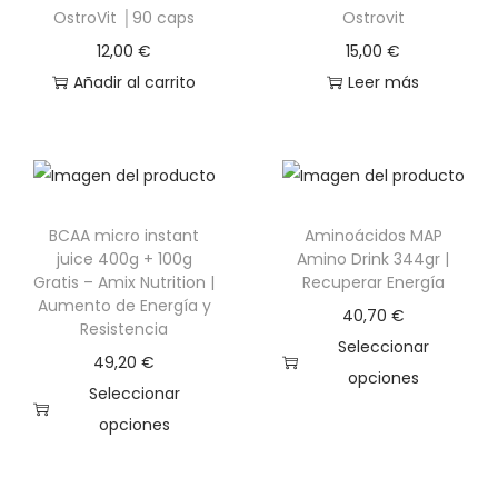
OstroVit │90 caps
Ostrovit
x
12,00
€
15,00
€
N
Añadir al carrito
Leer más
u
t
r
i
t
BCAA micro instant
Aminoácidos MAP
i
juice 400g + 100g
Amino Drink 344gr |
o
Gratis – Amix Nutrition |
Recuperar Energía
n
Aumento de Energía y
40,70
€
Resistencia
|
Seleccionar
49,20
€
C
opciones
Seleccionar
a
E
opciones
s
s
E
e
t
s
í