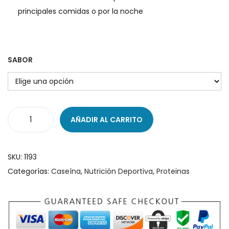
principales comidas o por la
noche
SABOR
AÑADIR AL CARRITO
M
i
c
SKU:
1193
e
Categorías:
Caseína
,
Nutrición Deportiva
,
Proteinas
l
l
e
H