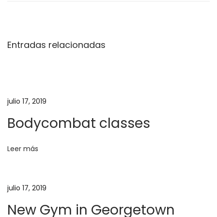
a
t
b
r
y
v
a
B
Entradas relacionadas
d
o
e
a
y
a
C
g
n
a
t
p
julio 17, 2019
a
e
s
Bodycombat classes
r
u
c
i
l
Leer más
o
e
i
r
L
:
o
ó
julio 17, 2019
o
New Gym in Georgetown
k