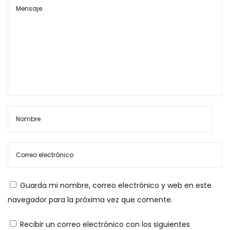
e
a
d
T
s
o
M
i
i
n
i
S
O
i
n
g
S
u
a
Guarda mi nombre, correo electrónico y web en este
i
l
navegador para la próxima vez que comente.
e
v
n
a
Recibir un correo electrónico con los siguientes