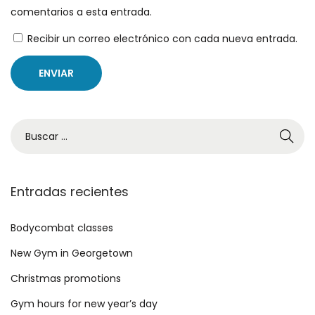
t
t
comentarios a esta entrada.
e
o
Recibir un correo electrónico con cada nueva entrada.
e
r
n
e
t
F
r
e
a
r
B
d
r
ú
a
a
s
:
g
q
Entradas recientes
a
u
m
e
Bodycombat classes
o
d
New Gym in Georgetown
’
a
Christmas promotions
s
p
N
Gym hours for new year’s day
a