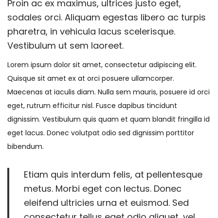
c
1
c
Proin ac ex maximus, ultrices justo eget,
g
n
a
2
a
sodales orci. Aliquam egestas libero ac turpis
a
i
d
,
d
pharetra, in vehicula lacus scelerisque.
c
d
o
2
o
Vestibulum ut sem laoreet.
i
o
e
0
e
Lorem ipsum dolor sit amet, consectetur adipiscing elit.
ó
l
2
n
Quisque sit amet ex at orci posuere ullamcorper.
n
4
Maecenas at iaculis diam. Nulla sem mauris, posuere id orci
eget, rutrum efficitur nisl. Fusce dapibus tincidunt
dignissim. Vestibulum quis quam et quam blandit fringilla id
eget lacus. Donec volutpat odio sed dignissim porttitor
bibendum.
Etiam quis interdum felis, at pellentesque
metus. Morbi eget con lectus. Donec
eleifend ultricies urna et euismod. Sed
consectetur tellus eget odio aliquet, vel