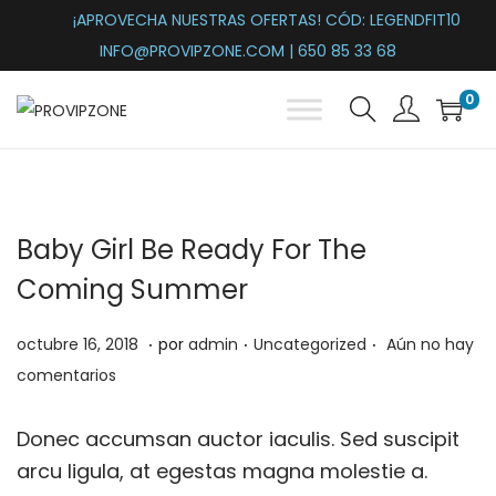
¡APROVECHA NUESTRAS OFERTAS! CÓD: LEGENDFIT10
INFO@PROVIPZONE.COM | 650 85 33 68
0
S
S
a
a
l
l
t
t
Baby Girl Be Ready For The
a
a
r
r
Coming Summer
a
a
.
.
.
l
l
P
m
P
octubre 16, 2018
por
admin
Uncategorized
Aún no hay
a
c
u
a
u
comentarios
n
o
b
r
b
a
n
l
z
l
Donec accumsan auctor iaculis. Sed suscipit
v
t
i
o
i
arcu ligula, at egestas magna molestie a.
e
e