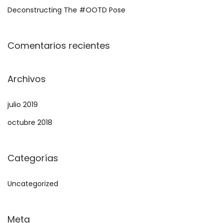
e
r
Deconstructing The #OOTD Pose
w
a
C
:
Comentarios recientes
h
a
p
Archivos
t
e
julio 2019
r
octubre 2018
Categorías
Uncategorized
Meta