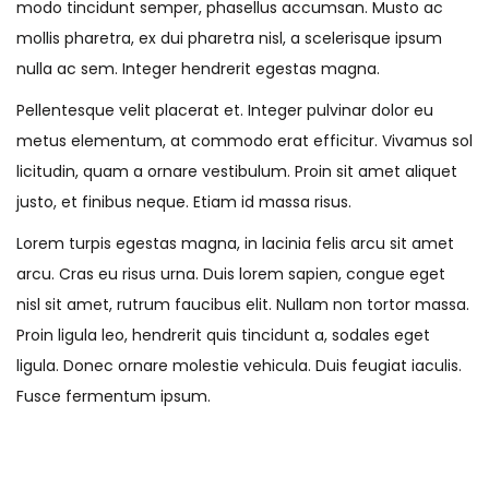
modo tincidunt semper, phasellus accumsan. Musto ac
mollis pharetra, ex dui pharetra nisl, a scelerisque ipsum
nulla ac sem. Integer hendrerit egestas magna.
Pellentesque velit placerat et. Integer pulvinar dolor eu
metus elementum, at commodo erat efficitur. Vivamus sol
licitudin, quam a ornare vestibulum. Proin sit amet aliquet
justo, et finibus neque. Etiam id massa risus.
Lorem turpis egestas magna, in lacinia felis arcu sit amet
arcu. Cras eu risus urna. Duis lorem sapien, congue eget
nisl sit amet, rutrum faucibus elit. Nullam non tortor massa.
Proin ligula leo, hendrerit quis tincidunt a, sodales eget
ligula. Donec ornare molestie vehicula. Duis feugiat iaculis.
Fusce fermentum ipsum.
N
E
B
n
a