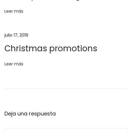
n
b
o
Leer más
d
o
k
e
julio 17, 2019
H
e
a
Christmas promotions
s
n
J
Leer más
u
t
s
t
r
A
r
a
r
Deja una respuesta
i
d
v