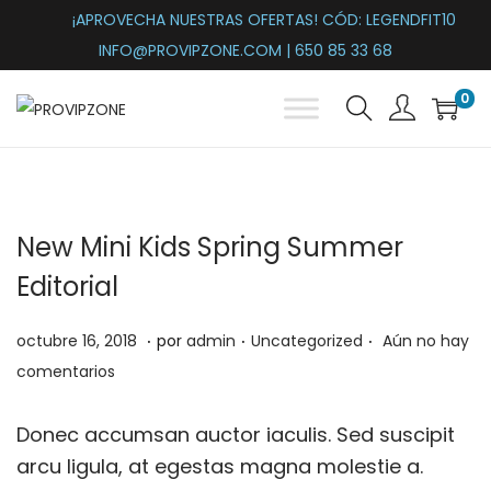
¡APROVECHA NUESTRAS OFERTAS! CÓD: LEGENDFIT10
INFO@PROVIPZONE.COM | 650 85 33 68
0
S
S
a
a
l
l
t
t
New Mini Kids Spring Summer
a
a
r
r
Editorial
a
a
.
.
.
l
l
P
m
P
octubre 16, 2018
por
admin
Uncategorized
Aún no hay
a
c
u
a
u
comentarios
n
o
b
r
b
a
n
l
z
l
Donec accumsan auctor iaculis. Sed suscipit
v
t
i
o
i
arcu ligula, at egestas magna molestie a.
e
e