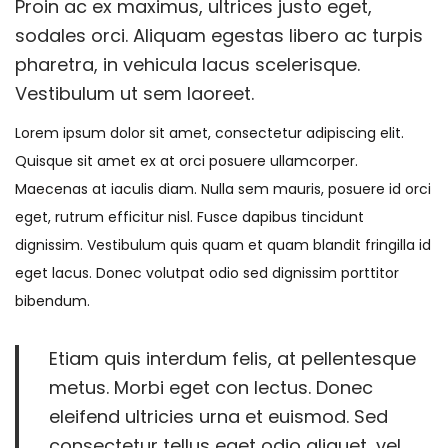
c
1
c
Proin ac ex maximus, ultrices justo eget,
g
n
a
2
a
sodales orci. Aliquam egestas libero ac turpis
a
i
d
,
d
pharetra, in vehicula lacus scelerisque.
c
d
o
2
o
Vestibulum ut sem laoreet.
i
o
e
0
e
Lorem ipsum dolor sit amet, consectetur adipiscing elit.
ó
l
2
n
Quisque sit amet ex at orci posuere ullamcorper.
n
4
Maecenas at iaculis diam. Nulla sem mauris, posuere id orci
eget, rutrum efficitur nisl. Fusce dapibus tincidunt
dignissim. Vestibulum quis quam et quam blandit fringilla id
eget lacus. Donec volutpat odio sed dignissim porttitor
bibendum.
Etiam quis interdum felis, at pellentesque
metus. Morbi eget con lectus. Donec
eleifend ultricies urna et euismod. Sed
consectetur tellus eget odio aliquet, vel