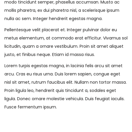
modo tincidunt semper, phasellus accumsan. Musto ac
mollis pharetra, ex dui pharetra nisl, a scelerisque ipsum
nulla ac sem. Integer hendrerit egestas magna.
Pellentesque velit placerat et. Integer pulvinar dolor eu
metus elementum, at commodo erat efficitur. Vivamus sol
licitudin, quam a ornare vestibulum. Proin sit amet aliquet
justo, et finibus neque. Etiam id massa risus.
Lorem turpis egestas magna, in lacinia felis arcu sit amet
arcu. Cras eu risus urna. Duis lorem sapien, congue eget
nisl sit amet, rutrum faucibus elit. Nullam non tortor massa.
Proin ligula leo, hendrerit quis tincidunt a, sodales eget
ligula. Donec ornare molestie vehicula. Duis feugiat iaculis.
Fusce fermentum ipsum.
N
S
S
i
t