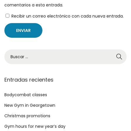
comentarios a esta entrada.
Recibir un correo electrónico con cada nueva entrada.
B
ú
s
q
Entradas recientes
u
e
Bodycombat classes
d
New Gym in Georgetown
a
Christmas promotions
p
Gym hours for new year’s day
a