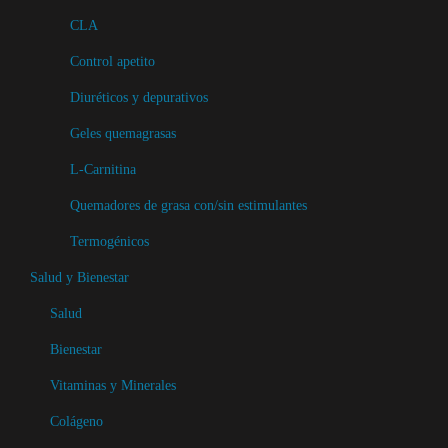
s
e
CLA
e
l
p
Control apetito
e
u
g
Diuréticos y depurativos
e
i
Geles quemagrasas
d
r
e
L-Carnitina
e
n
n
Quemadores de grasa con/sin estimulantes
e
l
Termogénicos
l
a
Salud y Bienestar
e
p
g
Salud
á
i
g
Bienestar
r
i
Vitaminas y Minerales
e
n
n
Colágeno
a