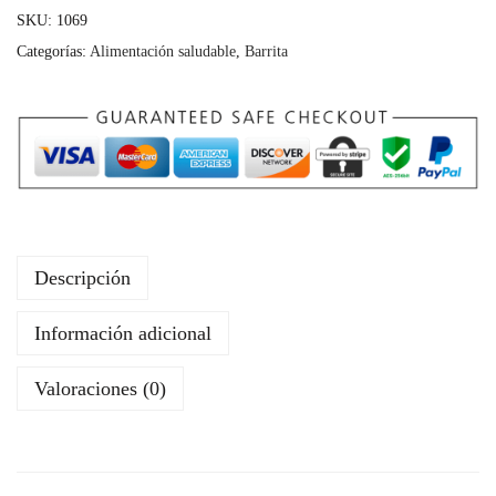
SKU:
1069
O
Categorías:
Alimentación saludable
,
Barrita
T
E
I
N
B
A
R
Descripción
C
O
Información adicional
N
G
Valoraciones (0)
U
I
T
O