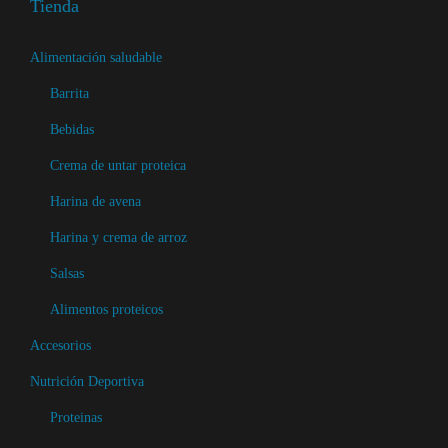
n
Tienda
l
e
e
m
Alimentación saludable
s
ú
v
Barrita
l
a
Bebidas
t
r
Crema de untar proteica
i
i
p
Harina de avena
a
l
n
Harina y crema de arroz
e
t
Salsas
s
e
v
Alimentos proteicos
s
a
.
Accesorios
r
L
Nutrición Deportiva
i
a
Proteinas
a
s