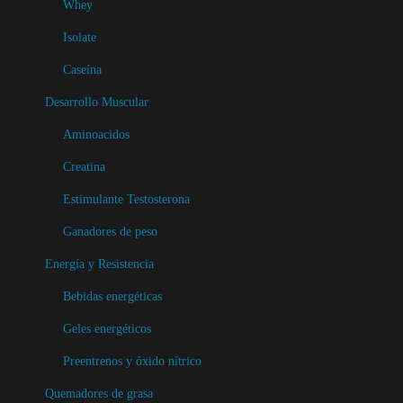
n
Whey
o
t
p
Isolate
e
c
Caseína
s
i
.
Desarrollo Muscular
o
L
n
Aminoacidos
a
e
Creatina
s
s
Estimulante Testosterona
o
s
p
Ganadores de peso
e
c
p
Energía y Resistencia
i
u
Bebidas energéticas
o
e
n
Geles energéticos
d
e
e
Preentrenos y óxido nítrico
s
n
Quemadores de grasa