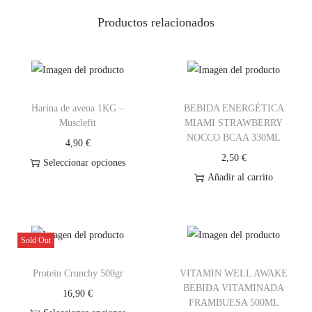
S
Productos relacionados
-
B
i
g
Harina de avena 1KG –
BEBIDA ENERGÉTICA
│
Musclefit
MIAMI STRAWBERRY
6
NOCCO BCAA 330ML
4,90
€
0
2,50
€
Seleccionar opciones
g
Añadir al carrito
E
c
s
a
t
n
e
Sold Out
t
p
i
Protein Crunchy 500gr
VITAMIN WELL AWAKE
r
BEBIDA VITAMINADA
d
16,90
€
o
FRAMBUESA 500ML
a