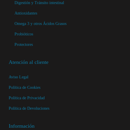
l
d
Digestión y Tránsito intestinal
a
e
Antioxidantes
p
p
Omega 3 y otros Ácidos Grasos
á
r
g
Probióticos
o
i
d
Protectores
n
u
a
c
Atención al cliente
d
t
e
o
Aviso Legal
p
Política de Cookies
r
o
Política de Privacidad
d
Política de Devoluciones
u
c
Información