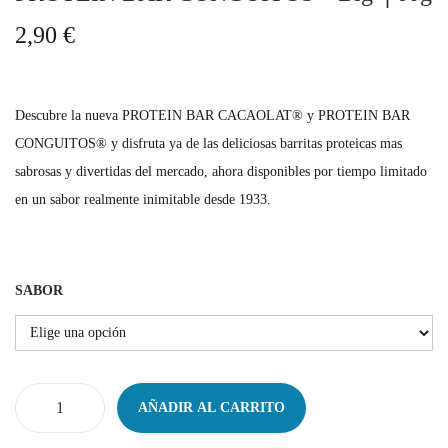
g
n
2,90
€
a
i
c
d
i
o
Descubre la nueva PROTEIN BAR CACAOLAT® y
PROTEIN BAR
ó
CONGUITOS® y
disfruta ya de las deliciosas barritas proteicas mas
n
sabrosas y divertidas del mercado, ahora disponibles por tiempo limitado
en un sabor realmente inimitable desde 1933.
SABOR
AÑADIR AL CARRITO
P
R